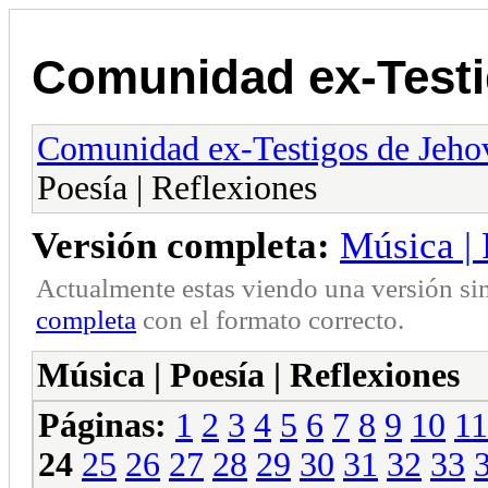
Comunidad ex-Testi
Comunidad ex-Testigos de Jeho
Poesía | Reflexiones
Versión completa:
Música | 
Actualmente estas viendo una versión si
completa
con el formato correcto.
Música | Poesía | Reflexiones
Páginas:
1
2
3
4
5
6
7
8
9
10
11
24
25
26
27
28
29
30
31
32
33