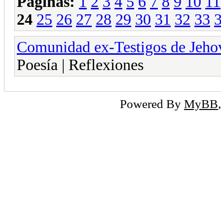
Páginas:
1
2
3
4
5
6
7
8
9
10
11
24
25
26
27
28
29
30
31
32
33
Comunidad ex-Testigos de Jeho
Poesía | Reflexiones
Powered By
MyBB