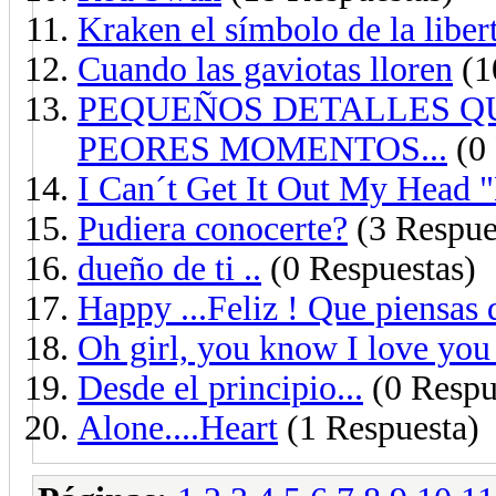
Kraken el símbolo de la liber
Cuando las gaviotas lloren
(1
PEQUEÑOS DETALLES Q
PEORES MOMENTOS...
(0 
I Can´t Get It Out My Head
Pudiera conocerte?
(3 Respue
dueño de ti ..
(0 Respuestas)
Happy ...Feliz ! Que piensas 
Oh girl, you know I love you
Desde el principio...
(0 Respu
Alone....Heart
(1 Respuesta)