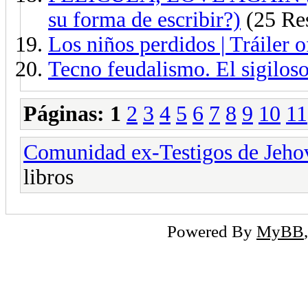
su forma de escribir?)
(25 Res
Los niños perdidos | Tráiler of
Tecno feudalismo. El sigiloso
Páginas:
1
2
3
4
5
6
7
8
9
10
11
Comunidad ex-Testigos de Jeho
libros
Powered By
MyBB