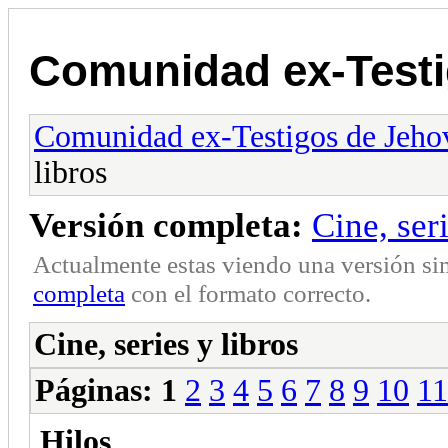
Comunidad ex-Testi
Comunidad ex-Testigos de Jeho
libros
Versión completa:
Cine, seri
Actualmente estas viendo una versión si
completa
con el formato correcto.
Cine, series y libros
Páginas:
1
2
3
4
5
6
7
8
9
10
11
Hilos