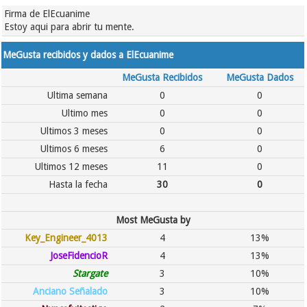
Firma de ElEcuanime
Estoy aqui para abrir tu mente.
MeGusta recibidos y dados a ElEcuanime
MeGusta Recibidos
MeGusta Dados
Ultima semana
0
0
Ultimo mes
0
0
Ultimos 3 meses
0
0
Ultimos 6 meses
6
0
Ultimos 12 meses
11
0
Hasta la fecha
30
0
Most MeGusta by
Key_Engineer_4013
4
13%
JoseFidencioR
4
13%
Stargate
3
10%
Anciano Señalado
3
10%