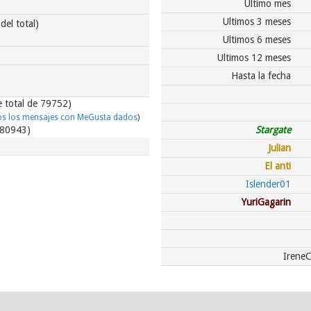
Ultimo mes
Ultimos 3 meses
del total)
Ultimos 6 meses
Ultimos 12 meses
Hasta la fecha
e total de 79752)
os los mensajes con MeGusta dados
)
e 80943)
Stargate
Julian
El anti
Islender01
YuriGagarin
Irene