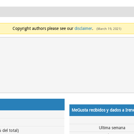
Copyright authors please see our
disclaimer
.
(March 19, 2021)
MeGusta recibidos y dados a Iren
Ultima semana
 del total)