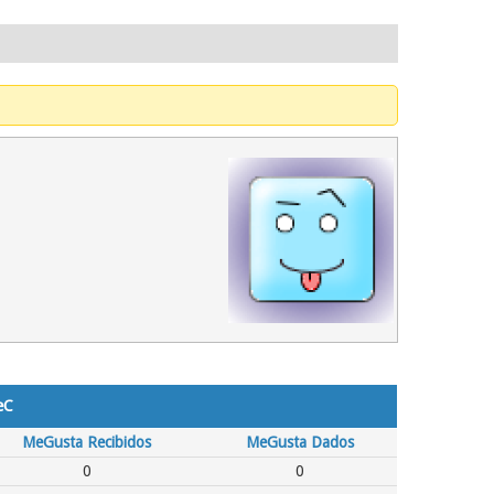
eC
MeGusta Recibidos
MeGusta Dados
0
0