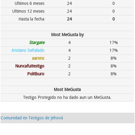
Ultimos 6 meses
24
0
Ultimos 12 meses
24
0
Hasta la fecha
24
0
Most MeGusta by
Stargate
4
17%
Anciano Señalado
4
17%
aaronc
2
8%
Nuncafuitestigo
2
8%
Politburo
2
8%
Most MeGusta
Testigo Protegido no ha dado aun un MeGusta.
Comunidad ex-Testigos de Jehová