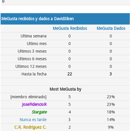
0
MeGusta recibidos y dados a DavidEiken
MeGusta Recibidos
MeGusta Dados
Ultima semana
0
0
Ultimo mes
0
0
Ultimos 3 meses
0
0
Ultimos 6 meses
0
0
Ultimos 12 meses
0
0
Hasta la fecha
22
3
Most MeGusta by
[miembro eliminado]
5
23%
JoseFidencioR
5
23%
Stargate
4
18%
Nunca es tarde
3
14%
C.R. Rodríguez C.
2
9%