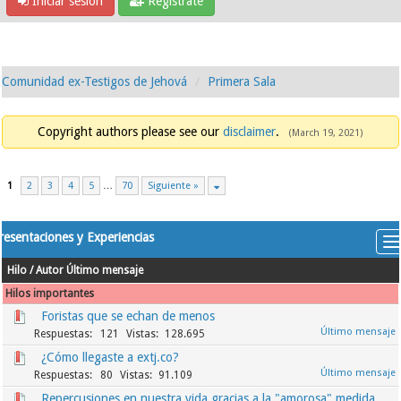
Iniciar sesión
Regístrate
Comunidad ex-Testigos de Jehová
Primera Sala
Copyright authors please see our
disclaimer
.
(March 19, 2021)
1
2
3
4
5
…
70
Siguiente »
resentaciones y Experiencias
Hilo
/
Autor
Último mensaje
Hilos importantes
Foristas que se echan de menos
121
128.695
¿Cómo llegaste a extj.co?
80
91.109
Repercusiones en nuestra vida gracias a la "amorosa" medida