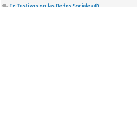
Ex Testigos en las Redes Sociales
Segunda Sala
Foro
Noticias de la JW
Asuntos legales de la WT
Tercera Sala
Foro
Cristianos