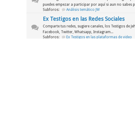
puedes empezar a participar por aquí si aun no sabes 
Subforos:
Análisis temático JW
Ex Testigos en las Redes Sociales
Comparte tus redes, sugiere canales, los Testigos de J
Facebook, Twitter, Whatsapp, Instagram...
Subforos:
Ex Testigos en las plataformas de video
Segunda Sala
Foro
Noticias de la JW
Cuando una organización que afirma ser "pura" y en co
escándalos de grueso calibre...
Asuntos legales de la WT
En esta sección analizaremos los siguientes procesos le
sus demás corporaciones han tenido que pasar para lega
ánimos de lucro.
Tercera Sala