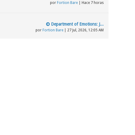
por
Fortion Bare
| Hace 7 horas
Department of Emotions: J...
por
Fortion Bare
| 27 Jul, 2026, 12:05 AM
Último mensaje
Los testigos de Jehová, S...
por
elciegove
| 15 Mar, 2024, 04:04 AM
la jw de España quiere un...
por
BlasBlas2021
| 10 May, 2023, 06:32 PM