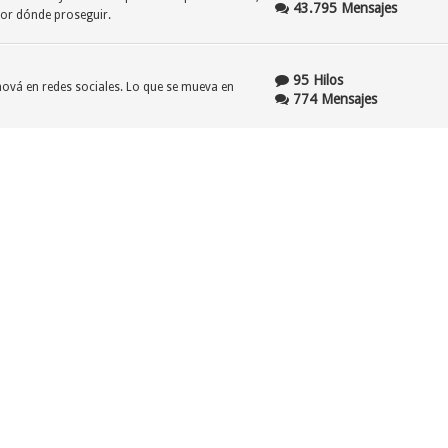
43.795 Mensajes
por dónde proseguir.
95 Hilos
ehová en redes sociales. Lo que se mueva en
774 Mensajes
206 Hilos
nstante "refinamiento" no es inmune a los
1.637 Mensajes
61 Hilos
gales y/o judiciales en los cuales la Watchtower y
545 Mensajes
lizar su estatus de organización religiosa sin