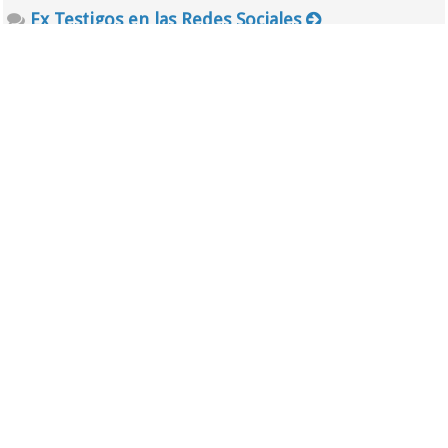
Ex Testigos en las Redes Sociales
Segunda Sala
Foro
Noticias de la JW
Asuntos legales de la WT
Tercera Sala
Foro
Cristianos