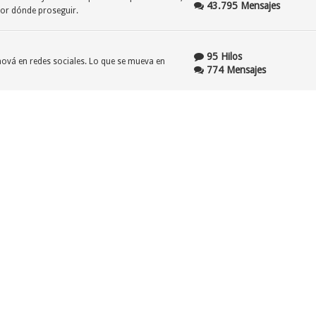
43.795 Mensajes
por dónde proseguir.
95 Hilos
ehová en redes sociales. Lo que se mueva en
774 Mensajes
206 Hilos
nstante "refinamiento" no es inmune a los
1.637 Mensajes
61 Hilos
gales y/o judiciales en los cuales la Watchtower y
545 Mensajes
lizar su estatus de organización religiosa sin