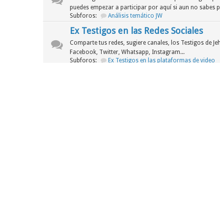
puedes empezar a participar por aquí si aun no sabes 
Subforos:
Análisis temático JW
Ex Testigos en las Redes Sociales
Comparte tus redes, sugiere canales, los Testigos de J
Facebook, Twitter, Whatsapp, Instagram...
Subforos:
Ex Testigos en las plataformas de video
Segunda Sala
Foro
Noticias de la JW
Cuando una organización que afirma ser "pura" y en co
escándalos de grueso calibre...
Asuntos legales de la WT
En esta sección analizaremos los siguientes procesos le
sus demás corporaciones han tenido que pasar para lega
ánimos de lucro.
Tercera Sala