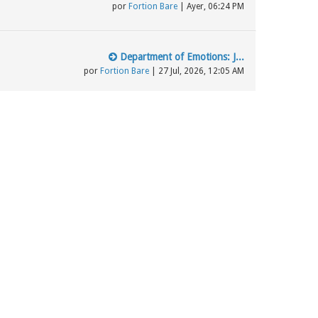
por
Fortion Bare
|
Ayer
, 06:24 PM
Department of Emotions: J...
por
Fortion Bare
| 27 Jul, 2026, 12:05 AM
Último mensaje
Los testigos de Jehová, S...
por
elciegove
| 15 Mar, 2024, 04:04 AM
la jw de España quiere un...
por
BlasBlas2021
| 10 May, 2023, 06:32 PM