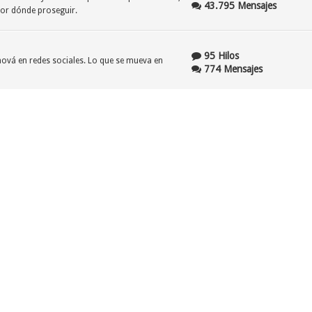
43.795 Mensajes
por dónde proseguir.
95 Hilos
ehová en redes sociales. Lo que se mueva en
774 Mensajes
206 Hilos
nstante "refinamiento" no es inmune a los
1.637 Mensajes
61 Hilos
gales y/o judiciales en los cuales la Watchtower y
545 Mensajes
lizar su estatus de organización religiosa sin