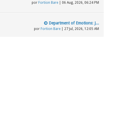
por
Fortion Bare
| 06 Aug, 2026, 06:24 PM
Department of Emotions: J...
por
Fortion Bare
| 27 Jul, 2026, 12:05 AM
Último mensaje
Los testigos de Jehová, S...
por
elciegove
| 15 Mar, 2024, 04:04 AM
la jw de España quiere un...
por
BlasBlas2021
| 10 May, 2023, 06:32 PM