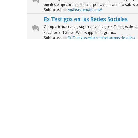
puedes empezar a participar por aquí si aun no sabes 
Subforos:
Análisis temático JW
Ex Testigos en las Redes Sociales
Comparte tus redes, sugiere canales, los Testigos de J
Facebook, Twitter, Whatsapp, Instagram...
Subforos:
Ex Testigos en las plataformas de video
Segunda Sala
Foro
Noticias de la JW
Cuando una organización que afirma ser "pura" y en co
escándalos de grueso calibre...
Asuntos legales de la WT
En esta sección analizaremos los siguientes procesos le
sus demás corporaciones han tenido que pasar para lega
ánimos de lucro.
Tercera Sala