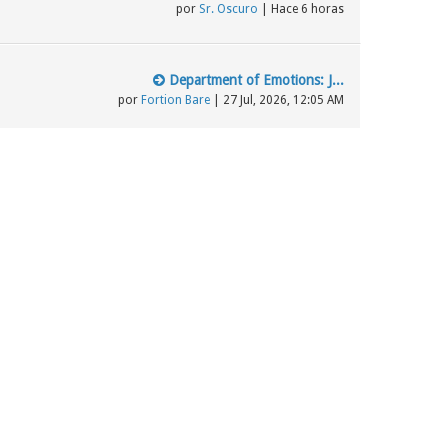
por
Sr. Oscuro
| Hace 6 horas
Department of Emotions: J...
por
Fortion Bare
| 27 Jul, 2026, 12:05 AM
Último mensaje
Los testigos de Jehová, S...
por
elciegove
| 15 Mar, 2024, 04:04 AM
la jw de España quiere un...
por
BlasBlas2021
| 10 May, 2023, 06:32 PM