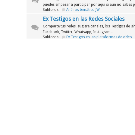
puedes empezar a participar por aquí si aun no sabes 
Subforos:
Análisis temático JW
Ex Testigos en las Redes Sociales
Comparte tus redes, sugiere canales, los Testigos de J
Facebook, Twitter, Whatsapp, Instagram...
Subforos:
Ex Testigos en las plataformas de video
Segunda Sala
Foro
Noticias de la JW
Cuando una organización que afirma ser "pura" y en co
escándalos de grueso calibre...
Asuntos legales de la WT
En esta sección analizaremos los siguientes procesos le
sus demás corporaciones han tenido que pasar para lega
ánimos de lucro.
Tercera Sala