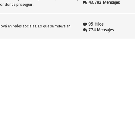
43.793 Mensajes
por dónde proseguir.
95 Hilos
ehová en redes sociales. Lo que se mueva en
774 Mensajes
206 Hilos
nstante "refinamiento" no es inmune a los
1.637 Mensajes
61 Hilos
gales y/o judiciales en los cuales la Watchtower y
545 Mensajes
lizar su estatus de organización religiosa sin