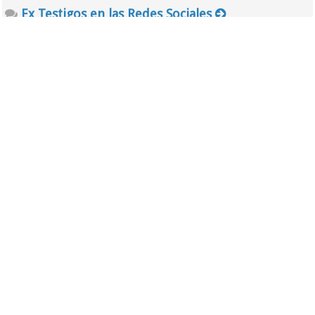
Ex Testigos en las Redes Sociales
Segunda Sala
Foro
Noticias de la JW
Asuntos legales de la WT
Tercera Sala
Foro
Cristianos