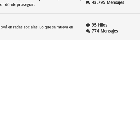
43.795 Mensajes
por dónde proseguir.
95 Hilos
ehová en redes sociales. Lo que se mueva en
774 Mensajes
206 Hilos
nstante "refinamiento" no es inmune a los
1.637 Mensajes
61 Hilos
gales y/o judiciales en los cuales la Watchtower y
545 Mensajes
lizar su estatus de organización religiosa sin