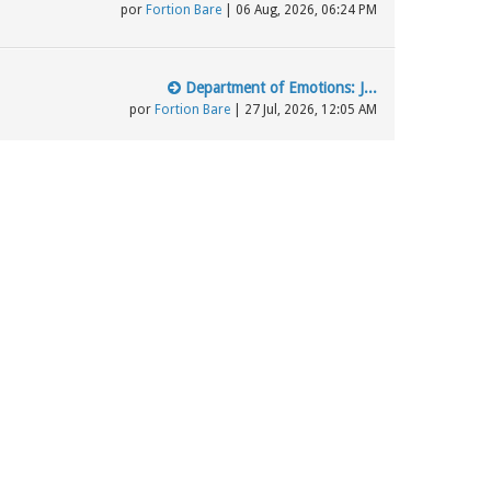
por
Fortion Bare
| 06 Aug, 2026, 06:24 PM
Department of Emotions: J...
por
Fortion Bare
| 27 Jul, 2026, 12:05 AM
Último mensaje
Los testigos de Jehová, S...
por
elciegove
| 15 Mar, 2024, 04:04 AM
la jw de España quiere un...
por
BlasBlas2021
| 10 May, 2023, 06:32 PM