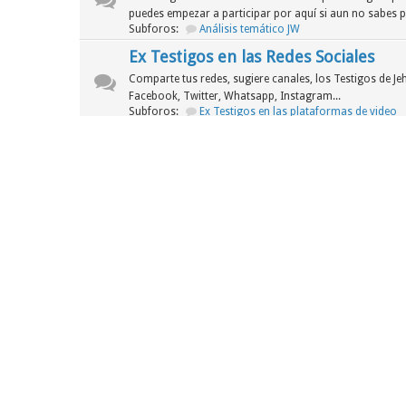
puedes empezar a participar por aquí si aun no sabes 
Subforos:
Análisis temático JW
Ex Testigos en las Redes Sociales
Comparte tus redes, sugiere canales, los Testigos de J
Facebook, Twitter, Whatsapp, Instagram...
Subforos:
Ex Testigos en las plataformas de video
Segunda Sala
Foro
Noticias de la JW
Cuando una organización que afirma ser "pura" y en co
escándalos de grueso calibre...
Asuntos legales de la WT
En esta sección analizaremos los siguientes procesos le
sus demás corporaciones han tenido que pasar para lega
ánimos de lucro.
Tercera Sala