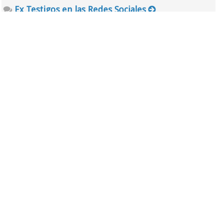
Ex Testigos en las Redes Sociales
Segunda Sala
Foro
Noticias de la JW
Asuntos legales de la WT
Tercera Sala
Foro
Cristianos