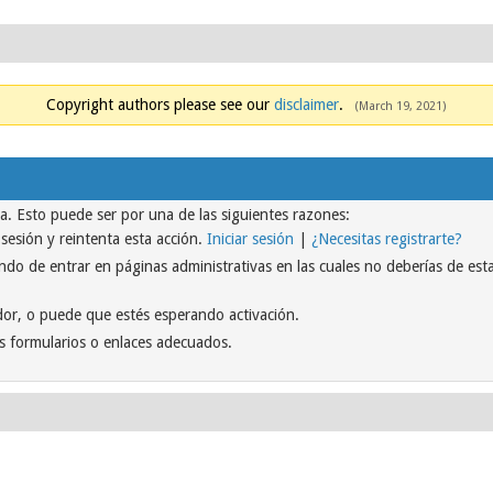
Copyright authors please see our
disclaimer
.
(March 19, 2021)
na. Esto puede ser por una de las siguientes razones:
r sesión y reintenta esta acción.
Iniciar sesión
|
¿Necesitas registrarte?
do de entrar en páginas administrativas en las cuales no deberías de estar
or, o puede que estés esperando activación.
s formularios o enlaces adecuados.