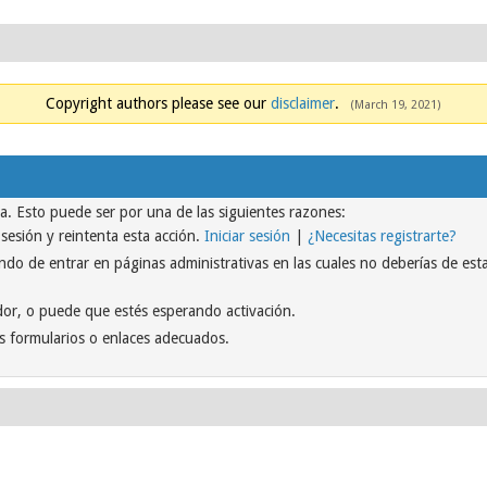
Copyright authors please see our
disclaimer
.
(March 19, 2021)
na. Esto puede ser por una de las siguientes razones:
r sesión y reintenta esta acción.
Iniciar sesión
|
¿Necesitas registrarte?
do de entrar en páginas administrativas en las cuales no deberías de estar
or, o puede que estés esperando activación.
s formularios o enlaces adecuados.