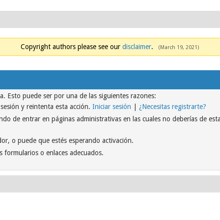
Copyright authors please see our
disclaimer
.
(March 19, 2021)
na. Esto puede ser por una de las siguientes razones:
r sesión y reintenta esta acción.
Iniciar sesión
|
¿Necesitas registrarte?
do de entrar en páginas administrativas en las cuales no deberías de estar
or, o puede que estés esperando activación.
s formularios o enlaces adecuados.