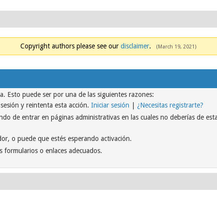
Copyright authors please see our
disclaimer
.
(March 19, 2021)
na. Esto puede ser por una de las siguientes razones:
r sesión y reintenta esta acción.
Iniciar sesión
|
¿Necesitas registrarte?
do de entrar en páginas administrativas en las cuales no deberías de estar
or, o puede que estés esperando activación.
s formularios o enlaces adecuados.