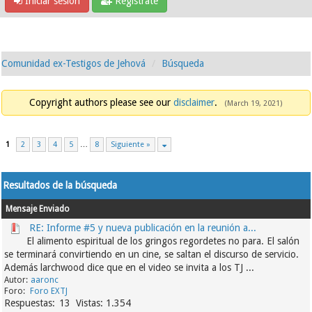
Iniciar sesión
Regístrate
Comunidad ex-Testigos de Jehová
Búsqueda
Copyright authors please see our
disclaimer
.
(March 19, 2021)
1
2
3
4
5
…
8
Siguiente »
Resultados de la búsqueda
Mensaje
Enviado
RE: Informe #5 y nueva publicación en la reunión a...
El alimento espiritual de los gringos regordetes no para. El salón
se terminará convirtiendo en un cine, se saltan el discurso de servicio.
Además larchwood dice que en el video se invita a los TJ ...
aaronc
Foro EXTJ
13
1.354