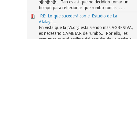
:@ :@ :@... Tan es así que he decidido tomar un
tiempo para reflexionar que rumbo tomar... ...
RE: Lo que sucederá con el Estudio de La
Atalaya.....
En vista que la JW.org está siendo más AGRESIVA,
es necesario CAMBIAR de rumbo... Por ello, les
comunico que el análisis del estudio de La Atalaya
ha llegado a su fin... Agradezco enormemente a
TOD...
RE: Lo que sucederá con el Estudio de La
Atalaya.....
Además de ALTERAR lo digital... también están
eliminando lo FISICO... como lo es el Monumento
Conmemorativo de Charles Taze Russell... Vea el
siguiente vídeo... (Vídeo. Duración: 08 Minutos, 02
...
RE: Lo que sucederá con el Estudio de La
Atalaya.....
3. Dar su propia versión de los hechos... La
Organización ha creado un programa MENSUAL, el
Broadcasting, para que los Miembros NO se
enteren de OTRAS fuentes de información... Por