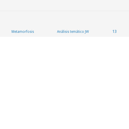
13
Metamorfosis
Análisis temático JW
13
Metamorfosis
Análisis temático JW
13
Metamorfosis
Análisis temático JW