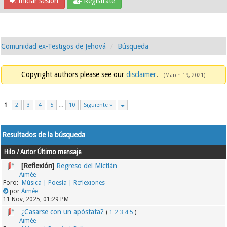
Iniciar sesión
Regístrate
Comunidad ex-Testigos de Jehová
Búsqueda
Copyright authors please see our
disclaimer
.
(March 19, 2021)
1
2
3
4
5
…
10
Siguiente »
Resultados de la búsqueda
Hilo
/
Autor
Último mensaje
[Reflexión]
Regreso del Mictlán
Aimée
Música | Poesía | Reflexiones
por
Aimée
11 Nov, 2025, 01:29 PM
¿Casarse con un apóstata?
(
1
2
3
4
5
)
Aimée