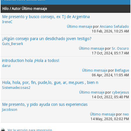
Hilo / Autor
Último mensaje
Me presento y busco consejo, ex TJ de Argentina
IreneC
Último mensaje
por
Anciano Señalado
10 Feb, 2026, 10:25 AM
¿Algún consejo para un desdichado joven testigo?
Guts_Berserk
Último mensaje
por
Sr. Oscuro
17 Oct, 2024, 05:17 AM
introduction hola ¡Hola a todos!
darui
Último mensaje
por
Betfague
06 Apr, 2024, 11:05 AM
Hola, hola, por, fin, pude,lo, gue, ar, me,pues , bien n
Sistemadecosas2
Último mensaje
por
cyberjesus
14 Oct, 2022, 05:40 PM
Me presento, y pido ayuda con sus experiencias
Jacobson
Último mensaje
por
neo
14 May, 2020, 02:02 PM
Ver la versión para impresión