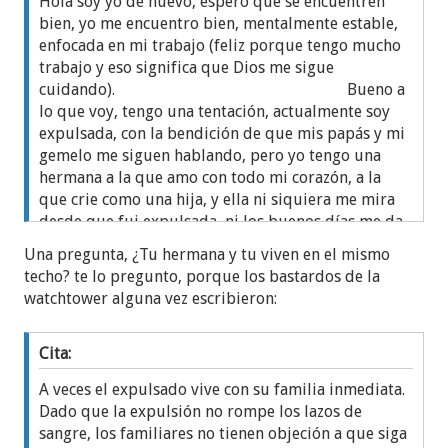
Hola soy yo de nuevo, espero que se encuentren
bien, yo me encuentro bien, mentalmente estable,
enfocada en mi trabajo (feliz porque tengo mucho
trabajo y eso significa que Dios me sigue
cuidando). Bueno a
lo que voy, tengo una tentación, actualmente soy
expulsada, con la bendición de que mis papás y mi
gemelo me siguen hablando, pero yo tengo una
hermana a la que amo con todo mi corazón, a la
que crie como una hija, y ella ni siquiera me mira
desde que fui expulsada, ni los buenos días me da
y eso que se puede saludar ahora.
Una pregunta, ¿Tu hermana y tu viven en el mismo
Todos estos meses que no he
techo? te lo pregunto, porque los bastardos de la
podido hablar con ella estuve bien, cada día
watchtower alguna vez escribieron:
aceptando que jamás volveré a tenerla, pero ayer
pensé en volver por ella, dije aguanto lo que tenga
que aguantar y después solo dejo de ir , al menos
Cita:
así se que me hablaría, lloré un poco. Que opinan,
A veces el expulsado vive con su familia inmediata.
¿Es triste verdad?
Dado que la expulsión no rompe los lazos de
Con gusto los leo gracias
sangre, los familiares no tienen objeción a que siga