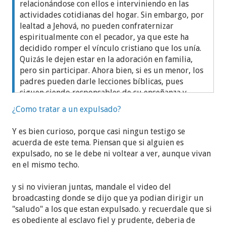
relacionándose con ellos e interviniendo en las
actividades cotidianas del hogar. Sin embargo, por
lealtad a Jehová, no pueden confraternizar
espiritualmente con el pecador, ya que este ha
decidido romper el vínculo cristiano que los unía.
Quizás le dejen estar en la adoración en familia,
pero sin participar. Ahora bien, si es un menor, los
padres pueden darle lecciones bíblicas, pues
siguen siendo responsables de su enseñanza y
disciplina (Proverbios 6:20-22; 29:17).b
¿Como tratar a un expulsado?
Y es bien curioso, porque casi ningun testigo se
acuerda de este tema. Piensan que si alguien es
expulsado, no se le debe ni voltear a ver, aunque vivan
en el mismo techo.
y si no vivieran juntas, mandale el video del
broadcasting donde se dijo que ya podian dirigir un
"saludo" a los que estan expulsado. y recuerdale que si
es obediente al esclavo fiel y prudente, deberia de