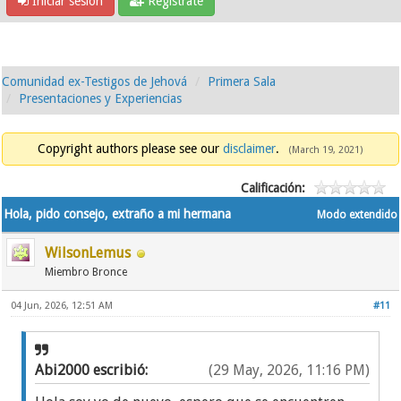
Iniciar sesión
Regístrate
Comunidad ex-Testigos de Jehová
Primera Sala
Presentaciones y Experiencias
Copyright authors please see our
disclaimer
.
(March 19, 2021)
Calificación:
Hola, pido consejo, extraño a mi hermana
Modo extendido
WilsonLemus
Miembro Bronce
04 Jun, 2026, 12:51 AM
#11
Abi2000 escribió:
(29 May, 2026, 11:16 PM)