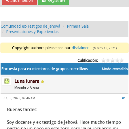
Iniciar sesión
Regístrate
Comunidad ex-Testigos de Jehová
Primera Sala
Presentaciones y Experiencias
Copyright authors please see our
disclaimer
.
(March 19, 2021)
Calificación:
Encuesta para ex miembros de grupos coercitivos
Modo extendido
Luna lunera
Miembro Arena
07 Jul, 2026, 09:46 AM
#1
Buenas tardes:
Soy docente y ex testigo de Jehová. Hace mucho tiempo
participé un poco en este foro pero ya ni recuerdo mi