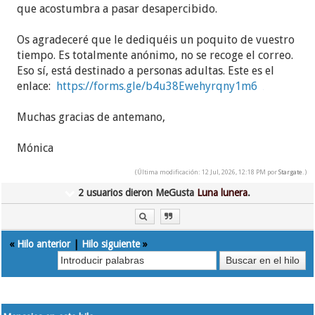
que acostumbra a pasar desapercibido.
Os agradeceré que le dediquéis un poquito de vuestro
tiempo. Es totalmente anónimo, no se recoge el correo.
Eso sí, está destinado a personas adultas. Este es el
enlace:
https://forms.gle/b4u38Ewehyrqny1m6
h
Muchas gracias de antemano,
Mónica
(Última modificación: 12 Jul, 2026, 12:18 PM por
Stargate
.)
2 usuarios dieron MeGusta
Luna lunera
.
«
Hilo anterior
|
Hilo siguiente
»