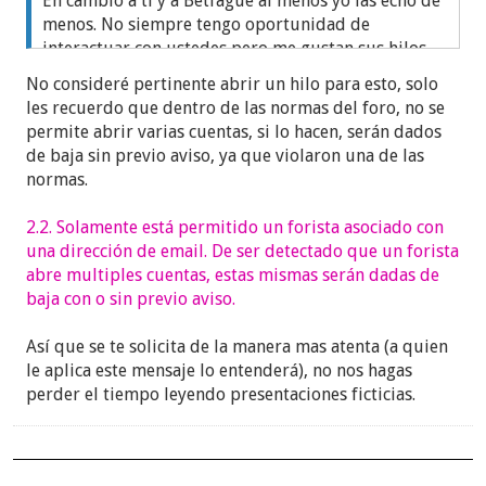
En cambio a ti y a Betfague al menos yo las echo de
menos. No siempre tengo oportunidad de
interactuar con ustedes pero me gustan sus hilos.
Míralo como si estuvieras haciendo la voluntad de
No consideré pertinente abrir un hilo para esto, solo
esa gentuza al retraerte de participar solo porque a
les recuerdo que dentro de las normas del foro, no se
unos morros dolidos no se les trata como princesos
permite abrir varias cuentas, si lo hacen, serán dados
o princesas.
de baja sin previo aviso, ya que violaron una de las
Espero leerlas por aquí.
normas.
El Anti.
2.2. Solamente está permitido un forista asociado con
una dirección de email. De ser detectado que un forista
abre multiples cuentas, estas mismas serán dadas de
baja con o sin previo aviso.
Así que se te solicita de la manera mas atenta (a quien
le aplica este mensaje lo entenderá), no nos hagas
perder el tiempo leyendo presentaciones ficticias.