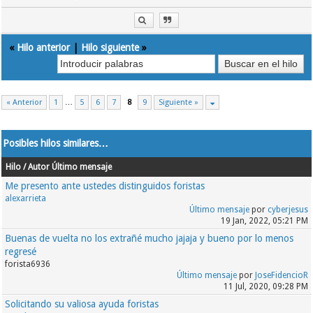
«
Hilo anterior
|
Hilo siguiente
»
« Anterior
1
…
5
6
7
8
9
Siguiente »
Posibles hilos similares…
Hilo / Autor
Último mensaje
Me presento ante ustedes distinguidos foristas
alexarrieta
Último mensaje
por
cyberjesus
19 Jan, 2022, 05:21 PM
Buenas de vuelta no los extrañé mucho jajaja y bueno por lo menos
regresé
forista6936
Último mensaje
por
JoseFidencioR
11 Jul, 2020, 09:28 PM
Solicitando su valiosa ayuda foristas