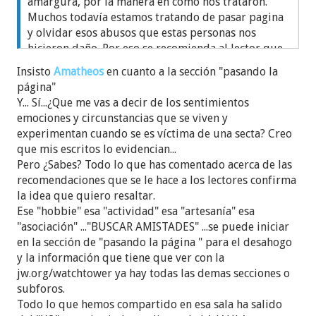
amargura, por la manera en como nos trataron.
Muchos todavía estamos tratando de pasar pagina
y olvidar esos abusos que estas personas nos
hicieron daño. Por eso se recomienda al lector que
si no posee un empleo, que busque un hobbie o
Insisto
Amatheos
en cuanto a la sección "pasando la
una actividad que le guste como leer, hacer
página"
deporte, tejer a mano, hacer artesanías, o ser parte
Y... Sí...¿Que me vas a decir de los sentimientos
de una asociación o buscar amistades que te
emociones y circunstancias que se viven y
apoyen en el proceso de sanación. La idea es
experimentan cuando se es víctima de una secta? Creo
reafirmar el concepto de que no estamos solo y que
que mis escritos lo evidencian...
este como uno este puede seguir adelante.
Pero ¿Sabes? Todo lo que has comentado acerca de las
recomendaciones que se le hace a los lectores confirma
la idea que quiero resaltar.
Ese "hobbie" esa "actividad" esa "artesanía" esa
"asociación" ..."BUSCAR AMISTADES" ...se puede iniciar
en la sección de "pasando la página " para el desahogo
y la información que tiene que ver con la
jw.org/watchtower ya hay todas las demas secciones o
subforos.
Todo lo que hemos compartido en esa sala ha salido