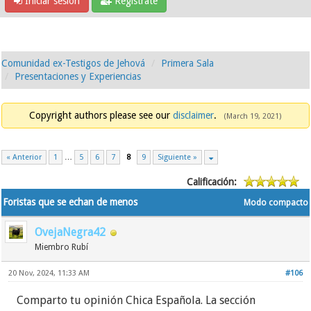
Iniciar sesión
Regístrate
Comunidad ex-Testigos de Jehová
Primera Sala
Presentaciones y Experiencias
Copyright authors please see our
disclaimer
.
(March 19, 2021)
« Anterior
1
…
5
6
7
8
9
Siguiente »
Calificación:
Foristas que se echan de menos
Modo compacto
OvejaNegra42
Miembro Rubí
20 Nov, 2024, 11:33 AM
#106
Comparto tu opinión Chica Española. La sección