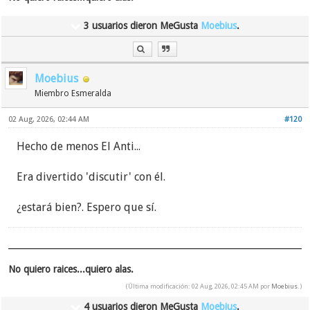
3 usuarios dieron MeGusta
Moebius
.
Moebius
Miembro Esmeralda
02 Aug, 2026, 02:44 AM
#120
Hecho de menos El Anti...
Era divertido 'discutir' con él.
¿estará bien?. Espero que sí.
No quiero raices...quiero alas.
(Última modificación: 02 Aug, 2026, 02:45 AM por
Moebius
.)
4 usuarios dieron MeGusta
Moebius
.