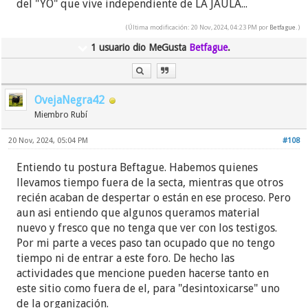
del "YO" que vive independiente de LA JAULA...
(Última modificación: 20 Nov, 2024, 04:23 PM por
Betfague
.)
1 usuario dio MeGusta
Betfague
.
OvejaNegra42
Miembro Rubí
20 Nov, 2024, 05:04 PM
#108
Entiendo tu postura Beftague. Habemos quienes
llevamos tiempo fuera de la secta, mientras que otros
recién acaban de despertar o están en ese proceso. Pero
aun asi entiendo que algunos queramos material
nuevo y fresco que no tenga que ver con los testigos.
Por mi parte a veces paso tan ocupado que no tengo
tiempo ni de entrar a este foro. De hecho las
actividades que mencione pueden hacerse tanto en
este sitio como fuera de el, para "desintoxicarse" uno
de la organización.