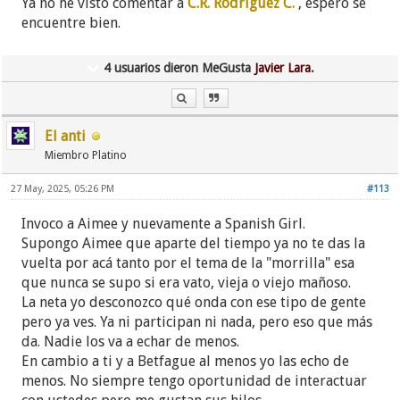
Ya no he visto comentar a
C.R. Rodríguez C.
, espero se
encuentre bien.
4 usuarios dieron MeGusta
Javier Lara
.
El anti
Miembro Platino
27 May, 2025, 05:26 PM
#113
Invoco a Aimee y nuevamente a Spanish Girl.
Supongo Aimee que aparte del tiempo ya no te das la
vuelta por acá tanto por el tema de la "morrilla" esa
que nunca se supo si era vato, vieja o viejo mañoso.
La neta yo desconozco qué onda con ese tipo de gente
pero ya ves. Ya ni participan ni nada, pero eso que más
da. Nadie los va a echar de menos.
En cambio a ti y a Betfague al menos yo las echo de
menos. No siempre tengo oportunidad de interactuar