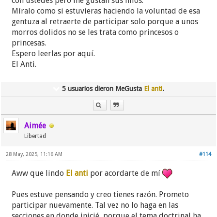
con ustedes pero me gustan sus hilos.
Míralo como si estuvieras haciendo la voluntad de esa
gentuza al retraerte de participar solo porque a unos
morros dolidos no se les trata como princesos o
princesas.
Espero leerlas por aquí.
El Anti.
5 usuarios dieron MeGusta
El anti
.
Aimée
Libertad
28 May, 2025, 11:16 AM
#114
Aww que lindo
El anti
por acordarte de mí
Pues estuve pensando y creo tienes razón. Prometo
participar nuevamente. Tal vez no lo haga en las
secciones en donde inicié, porque el tema doctrinal ha