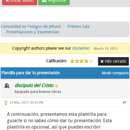
Iniciar sesión
Regístrate
Comunidad ex-Testigos de Jehová
Primera Sala
Presentaciones y Experiencias
Copyright authors please see our
disclaimer
.
(March 19, 2021)
Calificación:
Hilo cerrado
Plantilla para dar tu presentación
Modo compacto
discipulo del Cristo
Equipado para buenas obras
25 Mar, 2017, 03:35 PM
#1
A continuación, presentamos
e
sta plant
illa para
guiarte si no sabes có
mo
dar tu presentación. Esta
plantilla
es opcional, así que puedes escribir