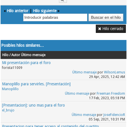
«
Hilo anterior
|
Hilo siguiente
»
Hilo cerrado
Posibles hilos similares…
Hilo / Autor
Último mensaje
Mi presentación para el foro
forista11009
Último mensaje
por
WilsonLemus
29 Apr, 2025, 12:42 AM
Manoplillo para servirles. [Presentación]
Manoplillo
Último mensaje
por
Freeman Freedom
17 Feb, 2023, 05:18 PM
[Presentacion]: uno mas para el foro
el_brujo
Último mensaje
por
JoseFidencioR
05 Sep, 2021, 10:31 PM
Presentacion para tener acceso al contenido del cuartito