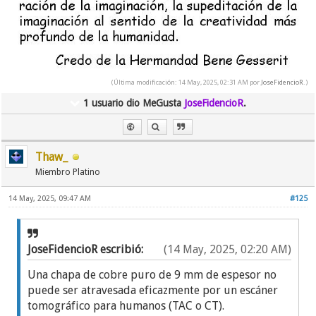
(Última modificación: 14 May, 2025, 02:31 AM por
JoseFidencioR
.)
1 usuario dio MeGusta
JoseFidencioR
.
Thaw_
Miembro Platino
14 May, 2025, 09:47 AM
#125
JoseFidencioR escribió:
(14 May, 2025, 02:20 AM)
Una chapa de cobre puro de 9 mm de espesor no
puede ser atravesada eficazmente por un escáner
tomográfico para humanos (TAC o CT).