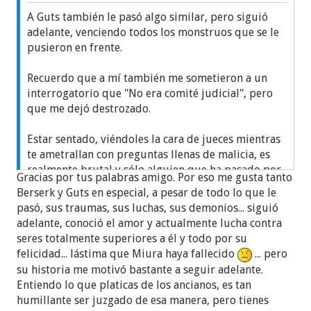
tengo un buen trabajo, sino que estoy sacando una
A Guts también le pasó algo similar, pero siguió
carrera de la que me siento orgulloso y aunque ya
adelante, venciendo todos los monstruos que se le
lo pasado paso (pues hasta tengo otra pareja),
pusieron en frente.
todavía hay gente tan ignorante que sigue creyendo
que por ser yo el bautizado y ella no, yo tenia la
Recuerdo que a mí también me sometieron a un
obligación de ser maltratado y pisoteado por ella y
interrogatorio que "No era comité judicial", pero
toda su familia. Así que lo único que te puedo
que me dejó destrozado.
decir es que saques fuerzas de flaqueza, que
siempre mires hacia adelante y como dijo Don
Estar sentado, viéndoles la cara de jueces mientras
Quijote de la Mancha, si oyes ladrar a los perros
te ametrallan con preguntas llenas de malicia, es
mientras vas por tu camino es que estas haciendo
realmente brutal y sólo alguien que ha pasado por
las cosas bien. Hasta luego
Gracias por tus palabras amigo. Por eso me gusta tanto
eso podría describir la experiencia.
Berserk y Guts en especial, a pesar de todo lo que le
pasó, sus traumas, sus luchas, sus demonios... siguió
Recuerdo que me dijeron:
adelante, conoció el amor y actualmente lucha contra
seres totalmente superiores a él y todo por su
"No importa si lo que dices es cierto, recuerda el
felicidad... lástima que Miura haya fallecido
... pero
relato bíblico de Nabot (10 años después aún me
su historia me motivó bastante a seguir adelante.
acuerdo de esto), incluso siendo inocente lo
Entiendo lo que platicas de los ancianos, es tan
lapidaron"
humillante ser juzgado de esa manera, pero tienes