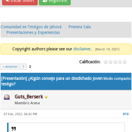
Iniciar sesión
Regístrate
Comunidad ex-Testigos de Jehová
Primera Sala
Presentaciones y Experiencias
Copyright authors please see our
disclaimer
.
(March 19, 2021)
Calificación:
« Anterior
1
2
[Presentación] ¿Algún consejo para un desdichado joven
Modo compacto
testigo?
Guts_Berserk
Miembro Arena
07 Feb, 2022, 06:42 PM
#16