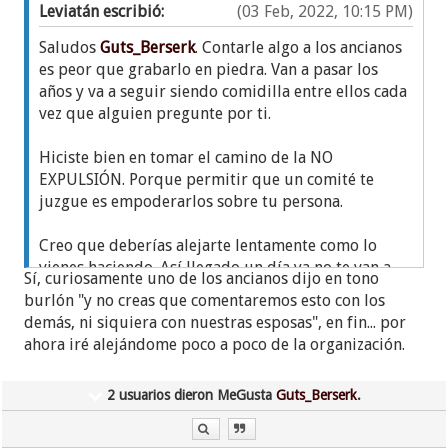
Leviatán escribió:
(03 Feb, 2022, 10:15 PM)
Saludos
Guts_Berserk
. Contarle algo a los ancianos
es peor que grabarlo en piedra. Van a pasar los
años y va a seguir siendo comidilla entre ellos cada
vez que alguien pregunte por ti.
Hiciste bien en tomar el camino de la NO
EXPULSIÓN. Porque permitir que un comité te
juzgue es empoderarlos sobre tu persona.
Creo que deberías alejarte lentamente como lo
vienes haciendo. Así llegado un día ya no te van a
Sí, curiosamente uno de los ancianos dijo en tono
buscar para interrogarte.
burlón "y no creas que comentaremos esto con los
demás, ni siquiera con nuestras esposas", en fin... por
ahora iré alejándome poco a poco de la organización.
2 usuarios dieron MeGusta
Guts_Berserk
.