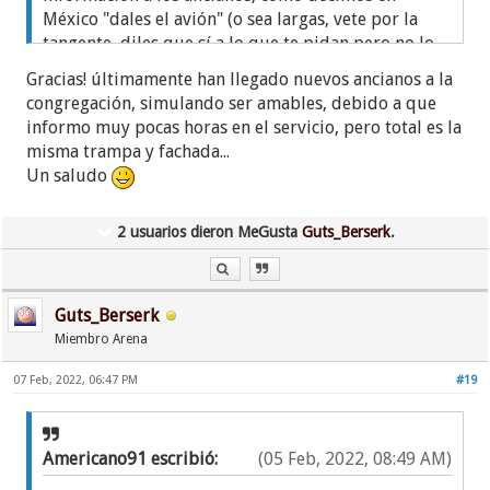
México "dales el avión" (o sea largas, vete por la
tangente, diles que sí a lo que te pidan pero no lo
hagas). Los ancianos son robots al servicio de la
Gracias! últimamente han llegado nuevos ancianos a la
secta, y no les interesa tu bienestar, por eso te
congregación, simulando ser amables, debido a que
trataron de esa forma humillante.
informo muy pocas horas en el servicio, pero total es la
misma trampa y fachada...
Supérate, independízate en cuanto puedas y la
Un saludo
salida será más fácil. Mira... por experiencia
personal te diré que ese temor a que los papás te
2 usuarios dieron MeGusta
Guts_Berserk
.
dejen de hablar, es una de las armas mas fuertes
que tiene la secta para tenernos atados, pero
cuando ellos son adultos mayores no tienen más
remedio que acudir a tí, y olvidan esa regla
Guts_Berserk
absurda de la secta.
Miembro Arena
Esperamos seguirte leyendo.
07 Feb, 2022, 06:47 PM
#19
Un abrazo
Americano91 escribió:
(05 Feb, 2022, 08:49 AM)