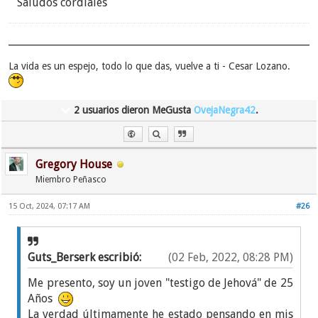
Saludos cordiales
La vida es un espejo, todo lo que das, vuelve a ti - Cesar Lozano.
2 usuarios dieron MeGusta
OvejaNegra42
.
Gregory House
Miembro Peñasco
15 Oct, 2024, 07:17 AM
#26
Guts_Berserk escribió:
(02 Feb, 2022, 08:28 PM)
Me presento, soy un joven "testigo de Jehová" de 25
Años
La verdad últimamente he estado pensando en mis