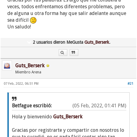
nada ni nadie te la robe, de momento con WT., ya lo
veces, todos enfrentamos diferentes problemas, pero
estas consiguiendo
de alguna u otra forma hay que salir adelante aunque
sea difícil
Me ha gustado leerte y espero seguir haciéndolo.
Un saludo!
2 usuarios dieron MeGusta
Guts_Berserk
.
Guts_Berserk
Miembro Arena
07 Feb, 2022, 06:51 PM
#21
Betfague escribió:
(05 Feb, 2022, 01:41 PM)
Hola y bienvenido
Guts_Berserk
Gracias por registrarte y compartir con nosotros lo
que te sucedió, no es nada fácil contar algo tan