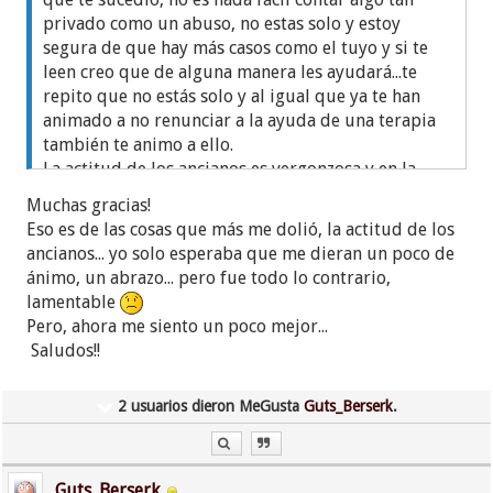
privado como un abuso, no estas solo y estoy
segura de que hay más casos como el tuyo y si te
leen creo que de alguna manera les ayudará...te
repito que no estás solo y al igual que ya te han
animado a no renunciar a la ayuda de una terapia
también te animo a ello.
La actitud de los ancianos es vergonzosa y en la
mayoría de casos no entienden ni respetan ni
Muchas gracias!
aceptan que a veces solo se busca una persona
Eso es de las cosas que más me dolió, la actitud de los
amiga que sepa escuchar ...solo escuchar y
ancianos... yo solo esperaba que me dieran un poco de
comprender y hacerte sentir un poco mejor...
ánimo, un abrazo... pero fue todo lo contrario,
Ya no tienes que darles más explicaciones ,ya no.
lamentable
Poco a poco verás las cosas más claras y con tus
Pero, ahora me siento un poco mejor...
ganas y con ayuda lograrás tomar las riendas de tu
Saludos!!
vida .
Espero seguir leyendote
2 usuarios dieron MeGusta
Guts_Berserk
.
Un abrazo fuerte para ti
Guts_Berserk