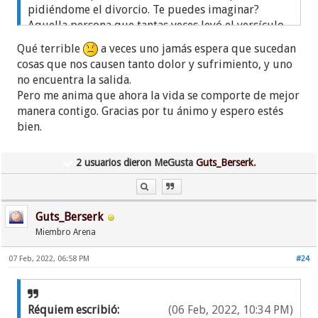
pidiéndome el divorcio. Te puedes imaginar?
Aquella persona que tantas veces leyó el versículo
bíblico de que Jehova odia un divorciarse no solo
Qué terrible
a veces uno jamás espera que sucedan
me convenció de divorciarme, cuando me di cuenta
cosas que nos causen tanto dolor y sufrimiento, y uno
de que me fue infiel con otra persona (porque si no
no encuentra la salida.
le daba el divorcio, iba a entablar una demanda
Pero me anima que ahora la vida se comporte de mejor
judicial en mi contra), sino que ademas, por ser
manera contigo. Gracias por tu ánimo y espero estés
hija de una respetada precursora de la
bien.
congregación, recibió el apoyo y el respaldo de
muchos hermanos de la congregación. Hasta cometí
2 usuarios dieron MeGusta
Guts_Berserk
.
el mismo error que tu, de acudir a los ancianos por
ayuda. Uno me dijo que todo lo que me estaba
pasando era por mi culpa, que no la supe atender
como hombre, que le faltaba mas dinero, bla bla
Guts_Berserk
bla. El otro me dijo que aunque tenia base bíblica
Miembro Arena
para divorciarme no podía divorciarme porque no
tenia pruebas de que ella me estaba poniendo los
07 Feb, 2022, 06:58 PM
#24
cuernos.
En fin, me divorcie, rehice mi vida, ahora no solo
Réquiem escribió:
(06 Feb, 2022, 10:34 PM)