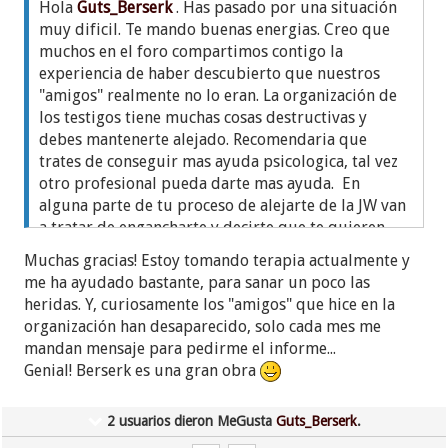
Hola
Guts_Berserk
. Has pasado por una situación
muy dificil. Te mando buenas energias. Creo que
muchos en el foro compartimos contigo la
experiencia de haber descubierto que nuestros
"amigos" realmente no lo eran. La organización de
los testigos tiene muchas cosas destructivas y
debes mantenerte alejado. Recomendaria que
trates de conseguir mas ayuda psicologica, tal vez
otro profesional pueda darte mas ayuda. En
alguna parte de tu proceso de alejarte de la JW van
a tratar de engancharte y decirte que te quieren,
pero debes ser muy firme.
Muchas gracias! Estoy tomando terapia actualmente y
me ha ayudado bastante, para sanar un poco las
PD. Guts es uno de mis personajes favoritos de
heridas. Y, curiosamente los "amigos" que hice en la
anime.
organización han desaparecido, solo cada mes me
mandan mensaje para pedirme el informe...
Genial! Berserk es una gran obra
2 usuarios dieron MeGusta
Guts_Berserk
.