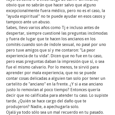
caí en depresión, ansiedad... y no encontré a nadie
obvio que no sabrán que hacer salvo que alguno
en quién confiar y pedir ayuda. Intenté con una
excepcionalmente fuera médico, pero no es el caso, la
psicóloga pero fue mucho peor, así que luego de
"ayuda espiritual" no te puede ayudar en esos casos y
pensarlo demasiado cometí el peor error que
tampoco ante un abuso.
puede hacer un siervo de Dios 8) así es, acudir con
Sabes, llevo varios años como Tj e incluso antes de
los ancianos.
despertar, siempre cuestioné las preguntas incómodas
Fue tan... no sé, no hay una palabra para describir
y fuera de lugar que te hacen los ancianos en los
lo que sentí en esos momentos. A ese anciano lo
comités cuando son de índole sexual, no pasé por uno
consideraba un amigo, debido a que creía que me
pero tuve amigos que sí y me contaron: "La peor
apreciaba sinceramente, así que entre lágrimas y
experiencia de tu vida". Dicen que no fue en tu caso,
sollozos le confesé lo que había pasado.
pero esas preguntas daban la impresión que sí, o sea
Esperaba que me diera un abrazo, que me dijera
fue el mismo calvario. Por lo menos, te sirvió para
que todo estaba bien, que me apreciaba y que me
aprender por mala experiencia, que no se puede
quería. Pero no pasó nada de eso, su única
contar cosas delicadas a alguien tan solo por tener un
respuesta fue: tenemos que hablar con el
cartelito de "anciano" en la frente. ¿Y si a ese anciano
superintendente de circuito. En esos momentos me
justo lo removían al poco tiempo? Entonces quería
sentí peor, confesarle esto ahora a otra persona...
decir que no calificaba para atender tu caso. Lo supiste
pero ya no había marcha atrás, ya la había [palabra
tarde. ¿Quién se hace cargo del daño que te
malsonante].
produjeron? Nadie, a apechugarla solo.
La siguiente conversación donde estábamos los 3
Ojalá ya todo sólo sea un mal recuerdo en tu pasado.