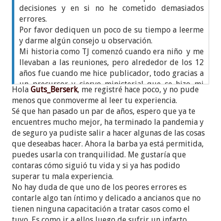
decisiones y en si no he cometido demasiados
errores.
Por favor dediquen un poco de su tiempo a leerme
y darme algún consejo u observación.
Mi historia como TJ comenzó cuando era niño y me
llevaban a las reuniones, pero alrededor de los 12
años fue cuando me hice publicador, todo gracias a
un precursor y siervo ministerial que se hizo mi
Hola
Guts_Berserk
, me registré hace poco, y no pude
"amigo".
menos que conmoverme al leer tu experiencia.
A los 14 llegué a bautizarme en una asamblea de
Sé que han pasado un par de años, espero que ya te
distrito. Pero sentía que algo no estaba bien, no
encuentres mucho mejor, ha terminado la pandemia y
estaba satisfecho con mis acciones. Sin embargo, mi
de seguro ya pudiste salir a hacer algunas de las cosas
progreso espiritual era excelente: de inmediato
que deseabas hacer. Ahora la barba ya está permitida,
emprendí el precursorado regular, con el tiempo
puedes usarla con tranquilidad. Me gustaría que
fui siervo ministerial y contaba con el apoyo de los
contaras cómo siguió tu vida y si ya has podido
ancianos y el resto de la congregación. Pero, algo
superar tu mala experiencia.
desagradable pasó.
No hay duda de que uno de los peores errores es
Debido a ciertas circunstancias sufrí un abuso
contarle algo tan íntimo y delicado a ancianos que no
sexual, ya siendo mayor de edad... en ese momento
tienen ninguna capacitación a tratar casos como el
no supe qué hacer, me culpé, intenté suicidarme,
tuyo. Es como ir a ellos luego de sufrir un infarto,