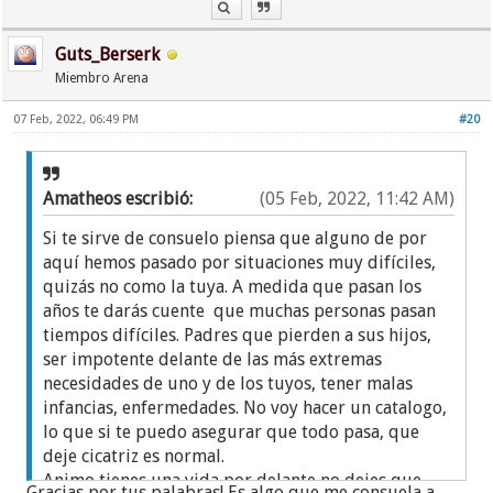
Guts_Berserk
Miembro Arena
07 Feb, 2022, 06:49 PM
#20
Amatheos escribió:
(05 Feb, 2022, 11:42 AM)
Si te sirve de consuelo piensa que alguno de por
aquí hemos pasado por situaciones muy difíciles,
quizás no como la tuya. A medida que pasan los
años te darás cuente que muchas personas pasan
tiempos difíciles. Padres que pierden a sus hijos,
ser impotente delante de las más extremas
necesidades de uno y de los tuyos, tener malas
infancias, enfermedades. No voy hacer un catalogo,
lo que si te puedo asegurar que todo pasa, que
deje cicatriz es normal.
Animo tienes una vida por delante no dejes que
Gracias por tus palabras! Es algo que me consuela a