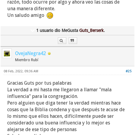
razón, todo ocurre por algo y ahora veo las cosas de
Es decir, me dieron a entender que no les
una manera diferente.
importaba la verdad en el asunto, sólo querían un
Un saludo amigo
chivo expiatorio para sentirse los mejores ancianos
del mundo. Quisieron forzarme a darles "pruebas"
1 usuario dio MeGusta
Guts_Berserk
.
de lo que decía para no terminar lapidado como
Nabot, usando tortura psicológica en uno de sus
interrogatorios.
OvejaNegra42
¿Sabes? La cicatriz duele al inicio, pero luego te das
Miembro Rubí
cuenta que son cosas que tenían que pasarte para
que tu vida cambiara. Aquello era lo que
08 Feb, 2022, 09:36 AM
#25
necesitaba para empezar a cuestionar a esas
Gracias Guts por tus palabras
personas que no tienen nada del espíritu santo, así
La verdad a mi hasta me llegaron a llamar "mala
que hoy en día agradezco esa terrible experiencia
influencia" para la congregación.
como el medio que me ayudó a empezar a alejarme.
Pero alguien que diga tener la verdad mientras hace
cosas que la Biblia condena y que después te acuse de
Saludos y un abrazo.
lo mismo que ellos hacen, difícilmente puede ser
considerado una buena influencia y lo mejor es
alejarse de ese tipo de personas