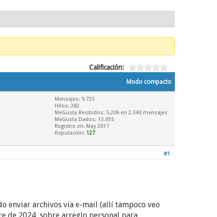
Calificación:
Modo compacto
Mensajes: 9.735
Hilos: 282
MeGusta Recibidos:
5.206
en 2.340 mensajes
MeGusta Dados: 13.935
Registro en: May 2017
Reputación:
127
#1
 enviar archivos vía e-mail (allí tampoco veo
re de 2024, sobre arreglo personal para