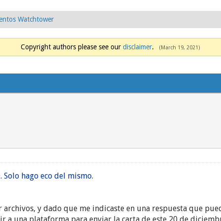
ntos Watchtower
Copyright authors please see our
disclaimer
.
(March 19, 2021)
Solo hago eco del mismo.
archivos, y dado que me indicaste en una respuesta que puedo
ir a una plataforma para enviar la carta de este 20 de diciemb