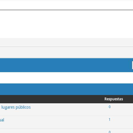
Respuestas
n lugares públicos
0
ual
1
0