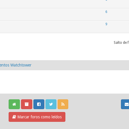
6
9
Salto de 
ntos Watchtower
Marcar foros como leídos