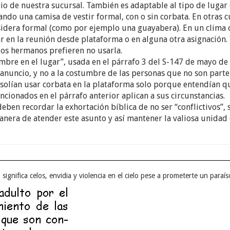
orio de nuestra sucursal. También es adaptable al tipo de lugar
ndo una camisa de vestir formal, con o sin corbata. En otras 
sidera formal (como por ejemplo una guayabera). En un clima
ar en la reunión desde plataforma o en alguna otra asignación. Y
 los hermanos prefieren no usarla.
tumbre en el lugar”, usada en el párrafo 3 del S-147 de mayo de
anuncio, y no a la costumbre de las personas que no son parte 
lían usar corbata en la plataforma solo porque entendían qu
cionados en el párrafo anterior aplican a sus circunstancias.
deben recordar la exhortación bíblica de no ser “conflictivos”,
anera de atender este asunto y así mantener la valiosa unidad
o significa celos, envidia y violencia en el cielo pese a prometerte un paraí