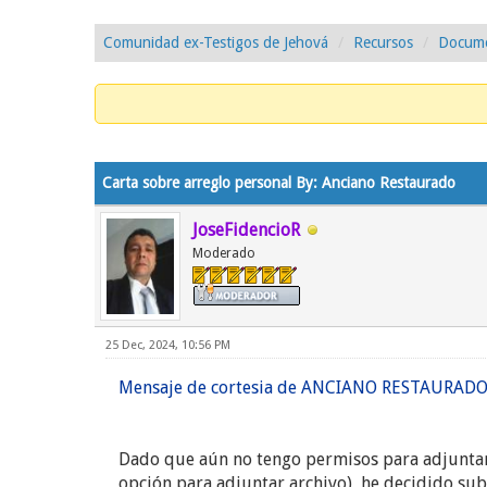
Comunidad ex-Testigos de Jehová
Recursos
Docume
0 voto(s) - 0 Media
1
2
3
4
5
Carta sobre arreglo personal By: Anciano Restaurado
JoseFidencioR
Moderado
25 Dec, 2024, 10:56 PM
Mensaje de cortesia de ANCIANO RESTAURADO. 
Dado que aún no tengo permisos para adjuntar 
opción para adjuntar archivo), he decidido sub