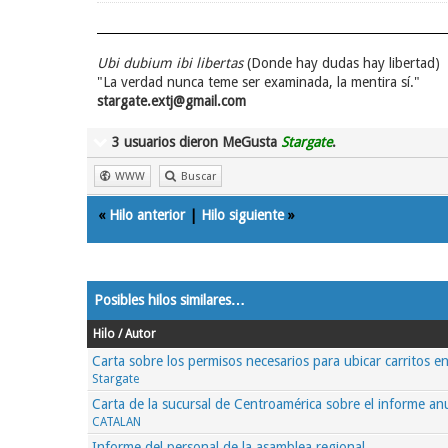
Ubi dubium ibi libertas
(Donde hay dudas hay libertad)
"La verdad nunca teme ser examinada, la mentira sí."
stargate.extj@gmail.com
3 usuarios dieron MeGusta
Stargate
.
WWW
Buscar
«
Hilo anterior
|
Hilo siguiente
»
Posibles hilos similares…
Hilo / Autor
Carta sobre los permisos necesarios para ubicar carritos e
Stargate
Carta de la sucursal de Centroamérica sobre el informe an
CATALAN
Informe del personal de la asamblea regional