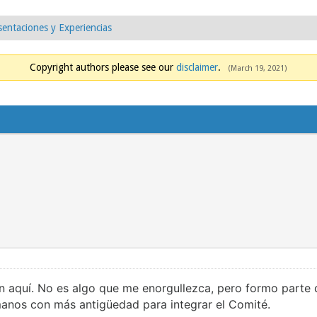
sentaciones y Experiencias
Copyright authors please see our
disclaimer
.
(March 19, 2021)
ón aquí. No es algo que me enorgullezca, pero formo parte 
manos con más antigüedad para integrar el Comité.