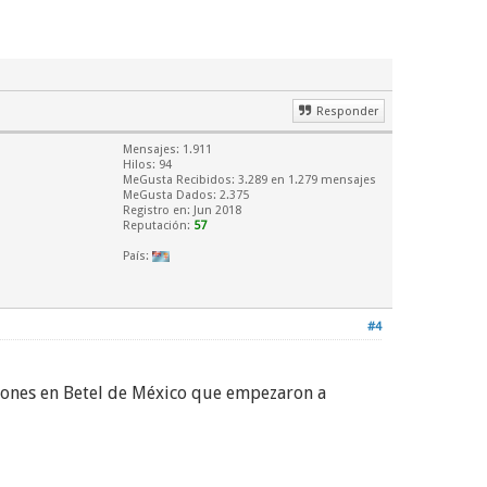
Responder
Mensajes: 1.911
Hilos: 94
MeGusta Recibidos:
3.289
en 1.279 mensajes
MeGusta Dados: 2.375
Registro en: Jun 2018
Reputación:
57
País:
#4
aciones en Betel de México que empezaron a