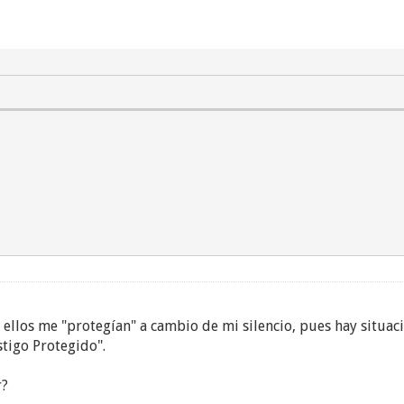
: ellos me "protegían" a cambio de mi silencio, pues hay situ
stigo Protegido".
r?