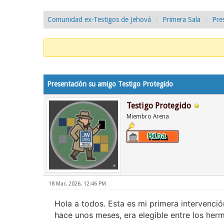
Comunidad ex-Testigos de Jehová
Primera Sala
Pre
0 voto(s) - 0 Media
1
2
3
4
5
Presentación su amigo Testigo Protegido
Testigo Protegido
Miembro Arena
18 Mar, 2026, 12:46 PM
Hola a todos. Esta es mi primera intervenci
hace unos meses, era elegible entre los her