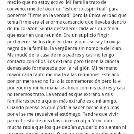
medio que no estoy activo. Mí familia trato de
convencerme de hacer un "esfuerzo espiritual" para
ponerme "firme en la verdad" pero la única verdad que
tenía firme era el enorme cansancio que llevaba dentro
de mí corazón. Sentía desfallecer cada vez que tenía
que estar en una reunión. Era un suplicio fingir
pertenecer. Se los dejé en claro y por eso soy la oveja
negra de la familia, la vergüenza sin nombre del clan.
Me mudé de la casa de mis padres y casi no tengo
contacto con ellos. Los extraño pero tienen la cabeza
demasiado formateada por la religión. Mí hermano
mayor cada tanto me invita a las reuniones. Este año
por primera vez no fui a la conmemoración pero la vi
por zoom y mí hermana se alineó con mis padres y casi
no tenemos trato. La verdad es que extraño a mis
familiares pero a quien más extraño es a mí amigo.
Cuando pienso en qué podría haber hecho algo más
por el se me revuelve el estómago. Tendre que vivir
para el resto de mis días con esa culpa. Y me dan
mucha rabia que los que debían ayudarlo no sientan ni
un poco de vergüenza. Yo se que no eran profesionales