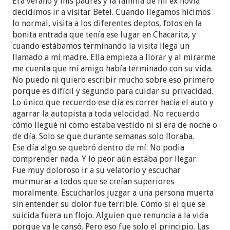
Era verano y mis padres y la familia de mí ex novia
decidimos ir a visitar Betel. Cuando llegamos hicimos
lo normal, visita a los diferentes deptos, fotos en la
bonita entrada que tenía ese lugar en Chacarita, y
cuando estábamos terminando la visita llega un
llamado a mí madre. Ella empieza a llorar y al mirarme
me cuenta que mí amigo había terminado con su vida.
No puedo ni quiero escribir mucho sobre eso primero
porque es difícil y segundo para cuidar su privacidad.
Lo único que recuerdo ese día es correr hacia el auto y
agarrar la autopista a toda velocidad. No recuerdo
cómo llegué ni como estaba vestido ni si era de noche o
de día. Solo se que durante semanas solo lloraba.
Ese día algo se quebró dentro de mí. No podia
comprender nada. Y lo peor aún estába por llegar.
Fue muy doloroso ir a su velatorio y escuchar
murmurar a todos que se creían superiores
moralmente. Escucharlos juzgar a una persona muerta
sin entender su dolor fue terrible. Cómo si el que se
suicida fuera un flojo. Alguien que renuncia a la vida
porque ya le cansó. Pero eso fue solo el principio. Las