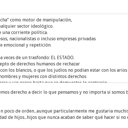
erecha” como motor de manipulación,
alquier sector ideológico.
una corriente política.
osos, nacionalistas o incluso empresas privadas
e emocional y repetición.
a veces de un trasfondo: EL ESTADO.
cepto de derechos humanos de rechazar
con los blancos, o que los judios no podian estar con los arios
 hombres y mujeres con distintos derechos
rse y vas preso hasta que se demuestre lo contrario.
mos derecho a decir lo que pensamos y no importa si somos bl
untad de las mujeres?
zo tiro por la borda los derechos humanos de los hombres.
ado los judios, y quizas mas pronto los cristianos
r un poco de orden...aunque particularmente me gustaria much
nes.
dad de hijos...hijos que nunca acaban de saber qué hacer si no 
ria patalear un poco