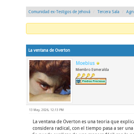
Comunidad ex-Testigos de Jehová
Tercera Sala
Agnó
0 voto(s) - 0 Media
1
2
3
4
5
La ventana de Overton
Moebius
Miembro Esmeralda
13 May, 2026, 12:13 PM
La ventana de Overton es una teoria que expli
considera radical, con el tiempo pasa a ser una