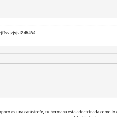
jffvvjvjvjvt846464
ampoco es una catástrofe, tu hermana esta adoctrinada como lo 