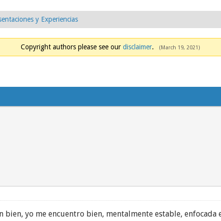
sentaciones y Experiencias
Copyright authors please see our
disclaimer
.
(March 19, 2021)
n bien, yo me encuentro bien, mentalmente estable, enfocada 