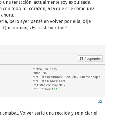
ntación, actualmente soy expulsada,
 con todo mi corazón, a la que crie como una
y eso que se puede saludar ahora.
la, pero ayer pensé en volver por ella, dije
oré un poco. Que opinan, ¿Es triste verdad?
Responder
Mensajes: 9.735
Hilos: 282
MeGusta Recibidos:
5.206
en 2.340 mensajes
MeGusta Dados: 13.935
Registro en: May 2017
Reputación:
127
#2
amaba... Volver seria una recaida y reiniciar el