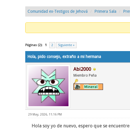
Comunidad ex-Testigos de Jehová
Primera Sala
Pre
0 voto(s) - 0 Media
1
2
3
4
5
Páginas (2):
1
2
Siguiente »
Hola, pido consejo, extraño a mi hermana
Abi2000
Miembro Peña
29 May, 2026, 11:16 PM
Hola soy yo de nuevo, espero que se encuentre