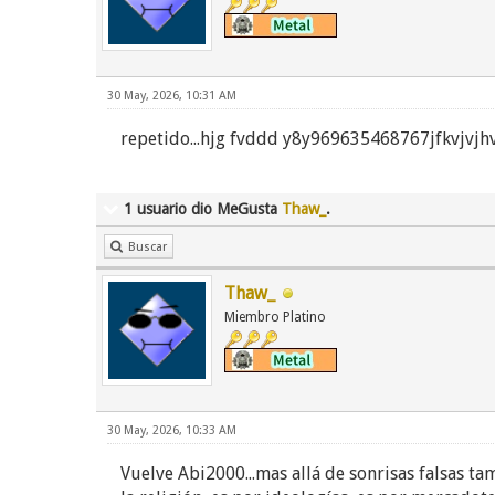
30 May, 2026, 10:31 AM
repetido...hjg fvddd y8y969635468767jfkvjvjhv
1 usuario dio MeGusta
Thaw_
.
Buscar
Thaw_
Miembro Platino
30 May, 2026, 10:33 AM
Vuelve Abi2000...mas allá de sonrisas falsas t