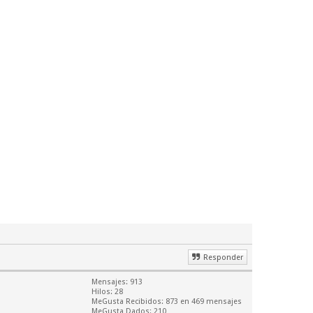
Responder
Mensajes: 913
Hilos: 28
MeGusta Recibidos:
873
en 469 mensajes
MeGusta Dados: 210