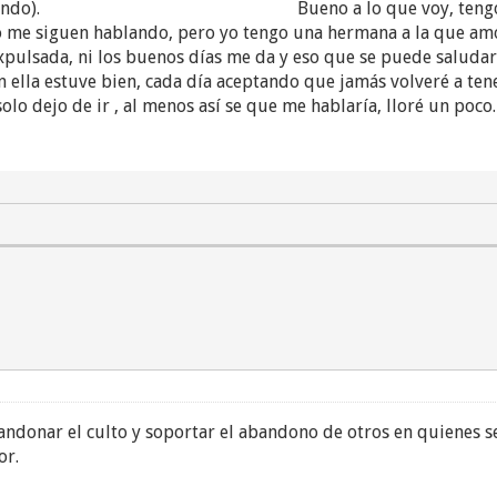
sigue cuidando). Bueno a lo que voy, tengo una te
 me siguen hablando, pero yo tengo una hermana a la que amo
sde que fui expulsada, ni los buenos días me da 
ella estuve bien, cada día aceptando que jamás volveré a tener
s solo dejo de ir , al menos así se que me hablaría, ll
andonar el culto y soportar el abandono de otros en quienes se 
or.