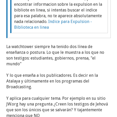
encontrar informacion sobre la expulsion en la
bibliote en linea, si intentas buscar el indice
para esa palabra, no te aparece absolutamente
nada relacionado.
Indice para Expulsion -
Biblioteca en linea
Solo "detalle" como diria Cantinflas...
La watchtower siempre ha tenido dos línea de
enseñanza o postura. Lo que le muestra a los que no
Existe una desproporción sobre la rigurosidad
son testigos: estudiantes, gobiernos, prensa, "el
entre publicaciones "en lenguaje sencillo" y el texto
mundo"
para adoctrinados... en tanto que en lenguaje
sencillo enmascaran perfectamente el trato a
Y lo que enseña a los publicadores. Es decir en la
expulsado y poco lo tratan, en la "version de
Atalaya y últimamente en los programas del
estudio" son acerrimos y los ejemplos son duros y
Broadcasting.
castrantes.
Y aplica para cualquier tema. Por ejemplo en su sitio
En la version del mismo año/fecha : "No busque
JW.org hay una pregunta ¿Creen los testigos de Jehová
excusas para mantener trato con el"
que son los únicos que se salvarán? Y tajantemente
menciona que NO