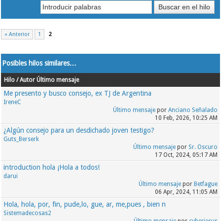
desaparece"
Version de estudio: "
« Anterior
1
2
Posibles hilos similares…
Hilo / Autor
Último mensaje
Me presento y busco consejo, ex TJ de Argentina
IreneC
Último mensaje
por
Anciano Señalado
10 Feb, 2026, 10:25 AM
¿Algún consejo para un desdichado joven testigo?
Guts_Berserk
Último mensaje
por
Sr. Oscuro
17 Oct, 2024, 05:17 AM
introduction hola ¡Hola a todos!
darui
Último mensaje
por
Betfague
06 Apr, 2024, 11:05 AM
Hola, hola, por, fin, pude,lo, gue, ar, me,pues , bien n
Sistemadecosas2