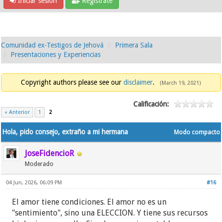
Iniciar sesión
Regístrate
Comunidad ex-Testigos de Jehová
Primera Sala
Presentaciones y Experiencias
Copyright authors please see our
disclaimer
.
(March 19, 2021)
Calificación:
« Anterior
1
2
Hola, pido consejo, extraño a mi hermana
Modo compacto
JoseFidencioR
Moderado
04 Jun, 2026, 06:09 PM
#16
El amor tiene condiciones. El amor no es un
"sentimiento", sino una ELECCION. Y tiene sus recursos