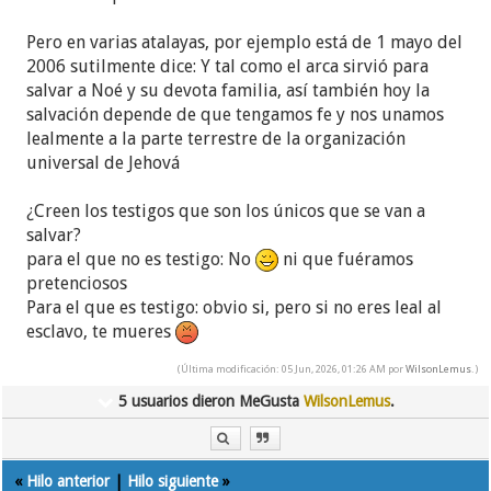
Pero en varias atalayas, por ejemplo está de 1 mayo del
2006 sutilmente dice: Y tal como el arca sirvió para
salvar a Noé y su devota familia, así también hoy la
salvación depende de que tengamos fe y nos unamos
lealmente a la parte terrestre de la organización
universal de Jehová
¿Creen los testigos que son los únicos que se van a
salvar?
para el que no es testigo: No
ni que fuéramos
pretenciosos
Para el que es testigo: obvio si, pero si no eres leal al
esclavo, te mueres
(Última modificación: 05 Jun, 2026, 01:26 AM por
WilsonLemus
.)
5 usuarios dieron MeGusta
WilsonLemus
.
«
Hilo anterior
|
Hilo siguiente
»
Lenguaje sencillo: "el vinculo familiar no