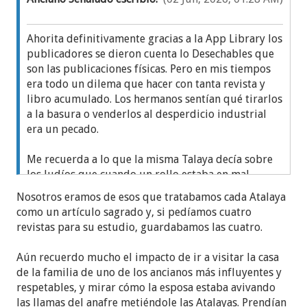
Ahorita definitivamente gracias a la App Library los
publicadores se dieron cuenta lo Desechables que
son las publicaciones físicas. Pero en mis tiempos
era todo un dilema que hacer con tanta revista y
libro acumulado. Los hermanos sentían qué tirarlos
a la basura o venderlos al desperdicio industrial
era un pecado.
Me recuerda a lo que la misma Talaya decía sobre
los Judíos que cuando un rollo estaba en mal
estado y debía ser sustituido lo enterraban en toda
Nosotros eramos de esos que tratabamos cada Atalaya
una ceremonia jaja.
como un artículo sagrado y, si pedíamos cuatro
revistas para su estudio, guardabamos las cuatro.
Por estos rumbos solo había dos costumbres
aceptables: quemar las publicaciones, o regalarlas
Aún recuerdo mucho el impacto de ir a visitar la casa
a nuevos TJ para que armaran su propia biblioteca.
de la familia de uno de los ancianos más influyentes y
respetables, y mirar cómo la esposa estaba avivando
las llamas del anafre metiéndole las Atalayas. Prendían