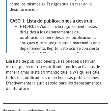
cómo los mismos ex Testigos suelen caer en la
desinformación.
CASO 1: Lista de publicaciones a destruir.
HECHO:
La Watch envía regularmente listas
dirigidas a los departamentos de
publicaciones para desechar publicaciones
antiguas que se tengan aún almacenadas en el
departamento. Repito, esto ocurre con cierta
regularidad. Sin embargo, en la lista más
reciente apareció el famoso libro
Apocalipsis
y
Esa lista de publicaciones que se pueden destruir
la respuesta no se hizo esperar.
desde que recuerdo es utilizada por los activistas de
EL ERROR:
Ante la filtración de la lista, varios
manera amarillista afirmando que la WT quiere que
canales de ex Testigos se apresuraron a
todos los publicadores desechen esas publicaciones.
afirmar que la Watch estaba pidiendo a los
Efectivamente la guía es solo para los departamentos
publicadores que debían destruir el libro y
de literatura.
asumieron que era una medida descarada
para intentar ocultar "luces" que ahora
resultan obsoletas.
LA REALIDAD:
La carta va dirigida al
despuesdelarmagedon@gmail.com