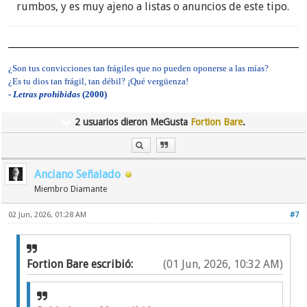
rumbos, y es muy ajeno a listas o anuncios de este tipo.
Y asi habran otras situaciones porque valgan
verdades, hay de todo en la viña del señor TJ
¿Son tus convicciones tan frágiles que no pueden oponerse a las mías?
¿Es tu dios tan frágil, tan débil? ¡Qué vergüenza!
-
Letras prohibidas
(2000)
2 usuarios dieron MeGusta
Fortion Bare
.
Anciano Señalado
Miembro Diamante
02 Jun, 2026, 01:28 AM
#7
Fortion Bare escribió:
(01 Jun, 2026, 10:32 AM)