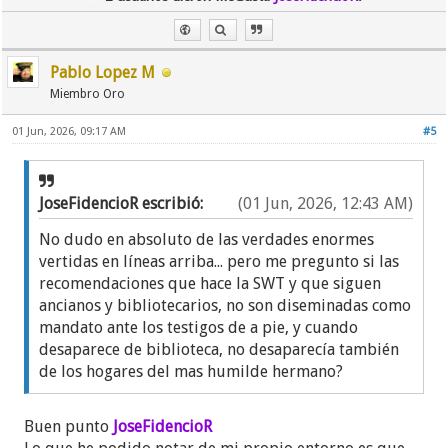
una diferencia grande entre suponer y aseverar.
Al corregir y tener más cuidado en estos aspectos
Pablo Lopez M
podremos generar más confianza y credibilidad
Miembro Oro
entre quienes nos leen.
01 Jun, 2026, 09:17 AM
#5
JoseFidencioR escribió:
(01 Jun, 2026, 12:43 AM)
No dudo en absoluto de las verdades enormes
vertidas en líneas arriba... pero me pregunto si las
recomendaciones que hace la SWT y que siguen
ancianos y bibliotecarios, no son diseminadas como
mandato ante los testigos de a pie, y cuando
desaparece de biblioteca, no desaparecía también
de los hogares del mas humilde hermano?
Buen punto
JoseFidencioR