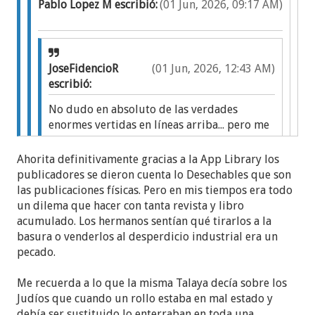
Pablo Lopez M escribió:
(01 Jun, 2026, 09:17 AM)
JoseFidencioR
(01 Jun, 2026, 12:43 AM)
escribió:
No dudo en absoluto de las verdades
enormes vertidas en líneas arriba... pero me
pregunto si las recomendaciones que hace
la SWT y que siguen ancianos y
Ahorita definitivamente gracias a la App Library los
bibliotecarios, no son diseminadas como
publicadores se dieron cuenta lo Desechables que son
mandato ante los testigos de a pie, y cuando
las publicaciones físicas. Pero en mis tiempos era todo
desaparece de biblioteca, no desaparecía
un dilema que hacer con tanta revista y libro
Yo agregaria uno más:
también de los hogares del mas humilde
acumulado. Los hermanos sentían qué tirarlos a la
hermano?
basura o venderlos al desperdicio industrial era un
En la congregación hay cierta cultura del
pecado.
desperdicio, a muchos publicadores les gusta todo
lo que tenga etiqueta de "gratis", ya sea gastar
Buen punto
JoseFidencioR
Me recuerda a lo que la misma Talaya decía sobre los
cantidades enormes de papel higiénico cuando van
Lo que he podido notar de mi propio entorno
Judíos que cuando un rollo estaba en mal estado y
al baño, no perderse cualquier comida o social que
es que en este tipo de anuncios se dan dos
debía ser sustituido lo enterraban en toda una