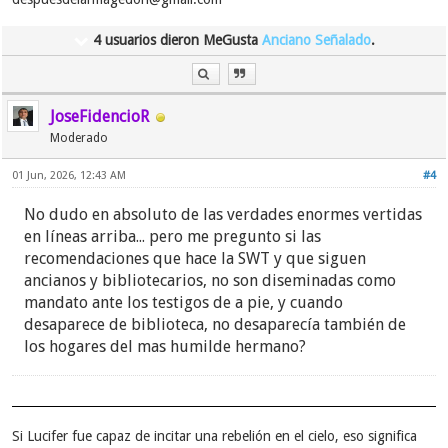
departamento de publicaciones y los únicos
ejemplares que se desechan son los que aún
4 usuarios dieron MeGusta
Anciano Señalado
.
pudieran tenerse en existencia
en el
departamento
. Los publicadores no están
obligados a destruir sus libros. La medida
JoseFidencioR
indica principalmente que el libro está fuera
Moderado
de circulación y no habrá más tiradas de
ejemplares. Por supuesto, el libro se seguirá
01 Jun, 2026, 12:43 AM
#4
citando, cada vez menos, como referencia en
otras nuevas publicaciones, aunque mucha de
No dudo en absoluto de las verdades enormes vertidas
su información ahora está obsoleta.
en líneas arriba... pero me pregunto si las
recomendaciones que hace la SWT y que siguen
ancianos y bibliotecarios, no son diseminadas como
CASO 2: Las nuevas redes sociales de JW
mandato ante los testigos de a pie, y cuando
HECHO:
La Watch anunció que implementó un
desaparece de biblioteca, no desaparecía también de
programa piloto para crear cuentas oficiales
los hogares del mas humilde hermano?
en Instagram y TikTok. El contenido está
dirigido principalmente al público no Testigo
y especialmente funcionarios, periodistas e
investigadores.
Si Lucifer fue capaz de incitar una rebelión en el cielo, eso significa
EL ERROR:
De nuevo, varios ex Testigos