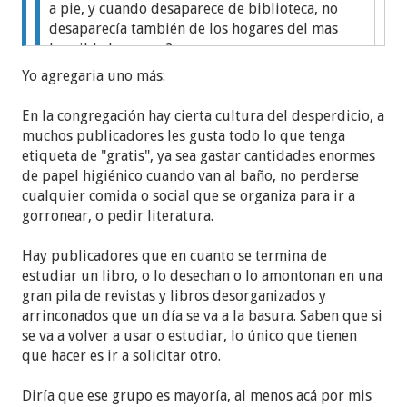
a pie, y cuando desaparece de biblioteca, no
desaparecía también de los hogares del mas
humilde hermano?
Yo agregaria uno más:
Buen punto
JoseFidencioR
En la congregación hay cierta cultura del desperdicio, a
Lo que he podido notar de mi propio entorno es
muchos publicadores les gusta todo lo que tenga
que en este tipo de anuncios se dan dos escenarios:
etiqueta de "gratis", ya sea gastar cantidades enormes
de papel higiénico cuando van al baño, no perderse
-El publicador que toma como suyo ese anuncio y
cualquier comida o social que se organiza para ir a
destruye lo que tenga en su biblioteca personal sin
gorronear, o pedir literatura.
objetar nada
-El publicador que recien en ese momento se da
Hay publicadores que en cuanto se termina de
cuenta que no tiene esa publicacion y busca con
estudiar un libro, o lo desechan o lo amontonan en una
desesperacion quien lo tenga para recuperarlo
gran pila de revistas y libros desorganizados y
arrinconados que un día se va a la basura. Saben que si
Conozco quienes tienen una biblioteca robusta
se va a volver a usar o estudiar, lo único que tienen
donde destacan las publicaciones que ya se
que hacer es ir a solicitar otro.
descontinuaron e incluso aquellas donde se
imprimieron chascarros sobretodo en imagenes y
Diría que ese grupo es mayoría, al menos acá por mis
se jactan de ello.