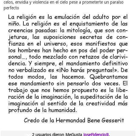
celos, envidia y violencia en el cielo pese a prometerte un paraíso
salieron a afirmar que este será el nuevo
perfecto
modelo de predicación y que incluso más
adelante se involucrará a los publicadores.
LA REALIDAD:
El objetivo principal de la
Watch con esta medida es establecer un canal
oficial para los medios y combatir la mala
imagen que se han ganado últimamente ante
gobiernos y medios. El mensaje que se lee
entre líneas es claro:
estas cuentas no son para
los publicadores
. Ellos deben seguir
acudiendo a JW Broadcasting y al sitio oficial
para informarse.
Se entiende que interpretar, la mayoría de las veces
solo trozos, de información filtrada puede llevar a
la equivocación. En otras ocasiones la emoción, los
prejuicios y hasta la prisa por ganar la primera
nota llevan a estas malinterpretaciones. En algunos
casos me atrevo a aseverar que incluso hay una
pobre capacidad lectora o de compresión. Y hay
2 usuarios dieron MeGusta
JoseFidencioR
.