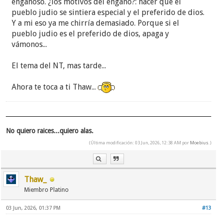
engañoso. ¿los motivos del engaño?: hacer que el
pueblo judio se sintiera especial y el preferido de dios.
Y a mi eso ya me chirría demasiado. Porque si el
pueblo judio es el preferido de dios, apaga y
vámonos...
El tema del NT, mas tarde...
Ahora te toca a ti Thaw...
No quiero raices...quiero alas.
(Última modificación: 03 Jun, 2026, 12:38 AM por
Moebius
.)
Thaw_
Miembro Platino
03 Jun, 2026, 01:37 PM
#13