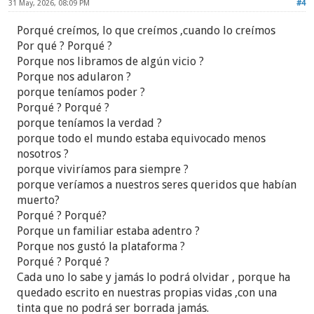
31 May, 2026, 08:09 PM
#4
Tenemos un tiempo, una situación, y un entorno
Porqué creímos, lo que creímos ,cuando lo creímos
distinto. 'Colonizar' al otro para que piense, crea o
Por qué ? Porqué ?
sienta como lo hacemos nosotros es ponernos en la
Porque nos libramos de algún vicio ?
piel del mismo personaje que representa la secta.
Porque nos adularon ?
porque teníamos poder ?
Ahora sí...voy a por mi café...
Porqué ? Porqué ?
porque teníamos la verdad ?
porque todo el mundo estaba equivocado menos
nosotros ?
porque viviríamos para siempre ?
porque veríamos a nuestros seres queridos que habían
muerto?
Porqué ? Porqué?
Porque un familiar estaba adentro ?
Porque nos gustó la plataforma ?
Porqué ? Porqué ?
Cada uno lo sabe y jamás lo podrá olvidar , porque ha
quedado escrito en nuestras propias vidas ,con una
tinta que no podrá ser borrada jamás.