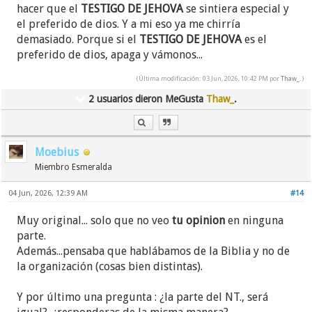
hacer que el
TESTIGO DE JEHOVA
se sintiera especial y
el preferido de dios. Y a mi eso ya me chirría
demasiado. Porque si el
TESTIGO DE JEHOVA
es el
preferido de dios, apaga y vámonos...
(Última modificación: 03 Jun, 2026, 10:42 PM por
Thaw_
.)
2 usuarios dieron MeGusta
Thaw_
.
Moebius
Miembro Esmeralda
04 Jun, 2026, 12:39 AM
#14
Muy original... solo que no veo
tu opinion
en ninguna
parte.
Además...pensaba que hablábamos de la Biblia y no de
la organización (cosas bien distintas).
Y por último una pregunta : ¿la parte del NT., será