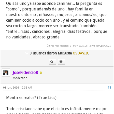
Quizás uno ya sabe adonde caminar ... la pregunta es
"como" , porque además de uno , hay familia en
nuestro entorno , niños/as , mujeres , ancianos/as , que
caminan codo a codo con uno , y el camino que queda
sea corto o largo, merece ser transitado "también
"entre ,,risas , canciones , alegría ,dias festivos , porque
no vanidades . abrazo grande
(Última modificación: 31 May, 2026, 08:12 PM por
OSDAVID
.)
3 usuarios dieron MeGusta
OSDAVID
.
JoseFidencioR
Moderado
01 Jun, 2026, 12:35 AM
#5
Mentiras reales? (True Lies)
Todo cristiano sabe que el cielo es infinitamente mejor