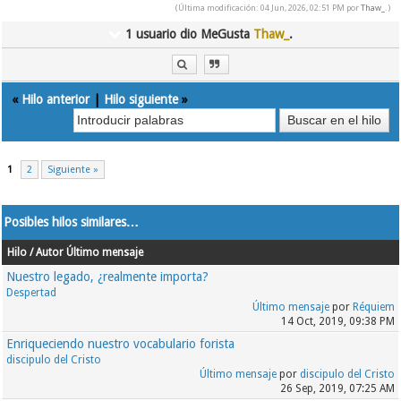
(Última modificación: 04 Jun, 2026, 02:51 PM por
Thaw_
.)
1 usuario dio MeGusta
Thaw_
.
«
Hilo anterior
|
Hilo siguiente
»
1
2
Siguiente »
Posibles hilos similares…
Hilo / Autor
Último mensaje
Nuestro legado, ¿realmente importa?
Despertad
Último mensaje
por
Réquiem
14 Oct, 2019, 09:38 PM
Enriqueciendo nuestro vocabulario forista
discipulo del Cristo
Último mensaje
por
discipulo del Cristo
26 Sep, 2019, 07:25 AM