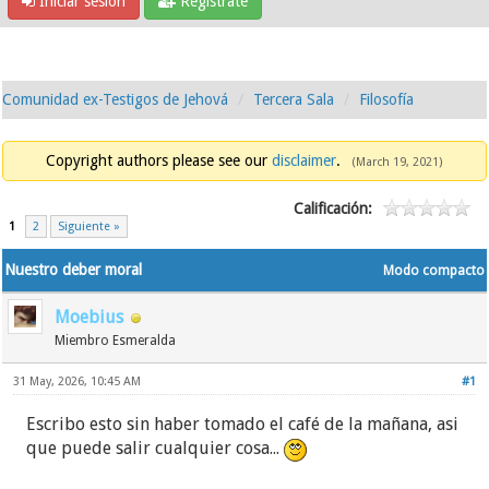
Iniciar sesión
Regístrate
Comunidad ex-Testigos de Jehová
Tercera Sala
Filosofía
Copyright authors please see our
disclaimer
.
(March 19, 2021)
Calificación:
1
2
Siguiente »
Nuestro deber moral
Modo compacto
Moebius
Miembro Esmeralda
31 May, 2026, 10:45 AM
#1
Escribo esto sin haber tomado el café de la mañana, asi
que puede salir cualquier cosa...