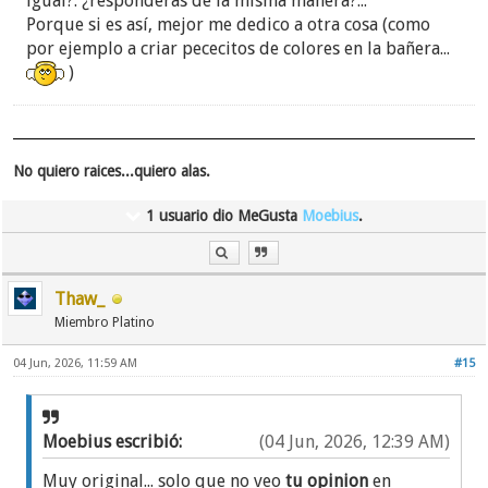
igual?. ¿responderas de la misma manera?...
Porque si es así, mejor me dedico a otra cosa (como
por ejemplo a criar pececitos de colores en la bañera...
)
No quiero raices...quiero alas.
1 usuario dio MeGusta
Moebius
.
Thaw_
Miembro Platino
04 Jun, 2026, 11:59 AM
#15
Moebius escribió:
(04 Jun, 2026, 12:39 AM)
Muy original... solo que no veo
tu opinion
en