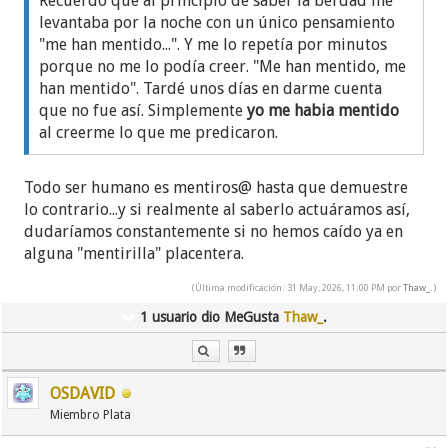
Recuerdo que al principio de saber la berdad me
Y nada es nada.
levantaba por la noche con un único pensamiento
"me han mentido...". Y me lo repetía por minutos
Y de acuerdo que habrá temas muy dolorosos y
porque no me lo podía creer. "Me han mentido, me
difíciles de soportar sin sentir una pizca de ira y
han mentido". Tardé unos días en darme cuenta
rabia.
que no fue así. Simplemente
yo me habia mentido
Pero el mundo 'mancha'...y 'mancha' mucho...ya sea
al creerme lo que me predicaron.
por 'tocarlo', por acercarnos demasiado o también
por acariciarlo...Y es muy difícil que nuestra
Todo ser humano es mentiros@ hasta que demuestre
conciencia no quede emborronada.
lo contrario...y si realmente al saberlo actuáramos así,
Nuestra conciencia nunca estará limpia. Y hay que
dudaríamos constantemente si no hemos caído ya en
aceptarlo como parte de nuestras experiencias,
alguna "mentirilla" placentera.
porque eso nos hace más sabios.
(Última modificación: 31 May, 2026, 11:00 PM por
Thaw_
.)
Por supuesto que nuestro deber moral es
1 usuario dio MeGusta
Thaw_
.
denunciar la mentira, la injusticia y el engaño.
No sirve callarse.
Pero también hay un límite en este nuestro deber
moral. No deberíamos 'invadir' esa otra moral en la
OSDAVID
que se siente a gusto la persona que quiere
Miembro Plata
continuar en la secta: es cosa de ella, no nuestra.