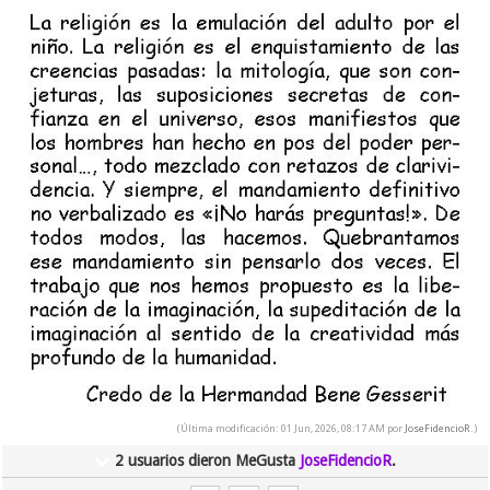
(Última modificación: 01 Jun, 2026, 08:17 AM por
JoseFidencioR
.)
2 usuarios dieron MeGusta
JoseFidencioR
.