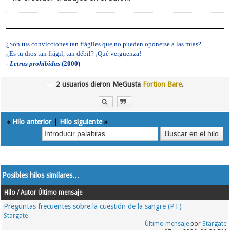
¿Son tus convicciones tan frágiles que no pueden oponerse a las mías?
¿Es tu dios tan frágil, tan débil? ¡Qué vergüenza!
-
Letras prohibidas
(2000)
2 usuarios dieron MeGusta
Fortion Bare
.
«
Hilo anterior
|
Hilo siguiente
»
Posibles hilos similares…
Hilo / Autor
Último mensaje
Preguntas frecuentes sobre la cuestión de la sangre (PT)
Stargate
Último mensaje
por
Stargate