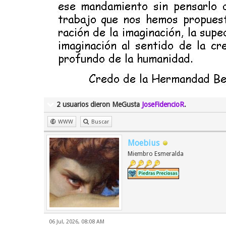
2 usuarios dieron MeGusta
JoseFidencioR
.
WWW
Buscar
Moebius
Miembro Esmeralda
06 Jul, 2026, 08:08 AM