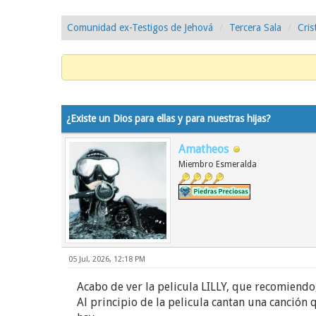
Comunidad ex-Testigos de Jehová
Tercera Sala
Cris
0 voto(s) - 0 Media
1
2
3
4
5
¿Existe un Dios para ellas y para nuestras hijas?
Amatheos
Miembro Esmeralda
05 Jul, 2026, 12:18 PM
Acabo de ver la pelicula LILLY, que recomiendo
Al principio de la pelicula cantan una canción