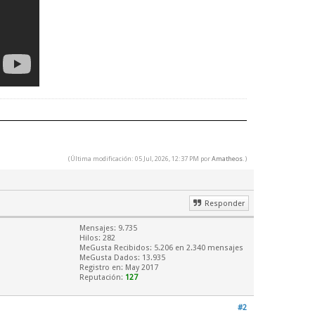
(Última modificación: 05 Jul, 2026, 12:37 PM por
Amatheos
.)
Responder
Mensajes: 9.735
Hilos: 282
MeGusta Recibidos:
5.206
en 2.340 mensajes
MeGusta Dados: 13.935
Registro en: May 2017
Reputación:
127
#2