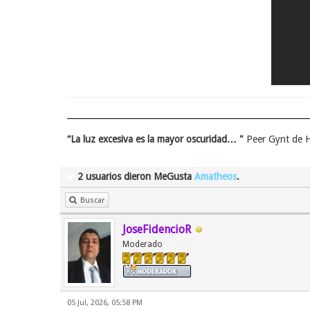
“La luz excesiva es la mayor oscuridad… "
Peer Gynt de H
2 usuarios dieron MeGusta
Amatheos
.
Buscar
JoseFidencioR
Moderado
05 Jul, 2026, 05:58 PM