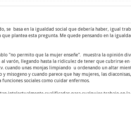
do, se basa en la igualdad social que debería haber, igual tr
ón que plantea esta pregunta. Me quede pensando en la igualdad
ablo "no permito que la mujer enseñe". muestra la opinión di
varón, llegando hasta la ridiculez de tener que cubrirse en c
a tv. cuando unas monjas limpiando u ordenando un altar mien
do y misogeno y cuando parece que hay mujeres, las diaconisas
a a funciones sociales como cuidar enfermos.
estan intelectualmente cualificadas para cualquier trabajo en l