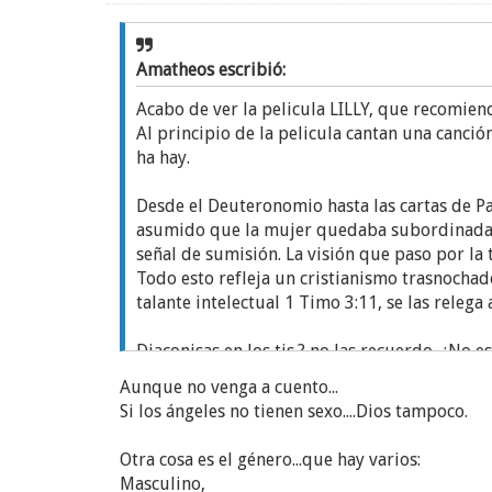
Amatheos escribió:
Acabo de ver la pelicula LILLY, que recomien
Al principio de la pelicula cantan una canci
ha hay.
Desde el Deuteronomio hasta las cartas de P
asumido que la mujer quedaba subordinada al 
señal de sumisión. La visión que paso por l
Todo esto refleja un cristianismo trasnocha
talante intelectual 1 Timo 3:11, se las releg
Diaconisas en los tjs.? no las recuerdo. ¿No 
Aunque no venga a cuento...
Si los ángeles no tienen sexo....Dios tampoco.
Otra cosa es el género...que hay varios:
Masculino,