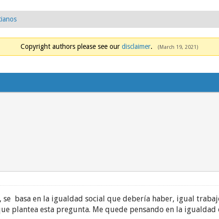
tianos
Copyright authors please see our
disclaimer
.
(March 19, 2021)
, se basa en la igualdad social que debería haber, igual trab
 que plantea esta pregunta. Me quede pensando en la igualdad c