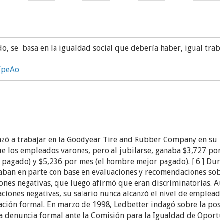
do, se basa en la igualdad social que debería haber, igual tr
YpeAo
nzó a trabajar en la Goodyear Tire and Rubber Company en su 
ue los empleados varones, pero al jubilarse, ganaba $3,727 
pagado) y $5,236 por mes (el hombre mejor pagado). [ 6 ] Dur
aban en parte con base en evaluaciones y recomendaciones so
iones negativas, que luego afirmó que eran discriminatorias. 
ciones negativas, su salario nunca alcanzó el nivel de emplea
ación formal. En marzo de 1998, Ledbetter indagó sobre la pos
a denuncia formal ante la Comisión para la Igualdad de Opor