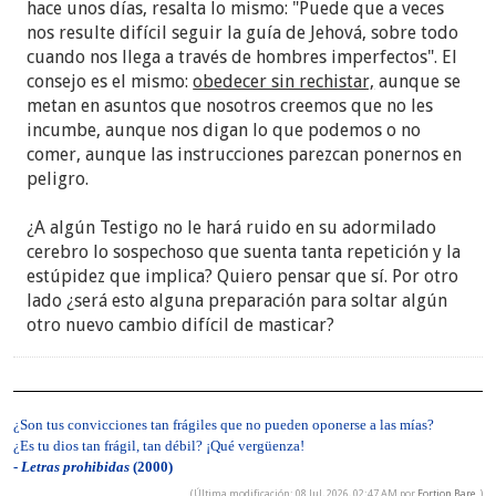
hace unos días, resalta lo mismo: "Puede que a veces
nos resulte difícil seguir la guía de Jehová, sobre todo
cuando nos llega a través de hombres imperfectos". El
consejo es el mismo:
obedecer sin rechistar,
aunque se
metan en asuntos que nosotros creemos que no les
incumbe, aunque nos digan lo que podemos o no
comer, aunque las instrucciones parezcan ponernos en
peligro.
¿A algún Testigo no le hará ruido en su adormilado
cerebro lo sospechoso que suenta tanta repetición y la
estúpidez que implica? Quiero pensar que sí. Por otro
lado ¿será esto alguna preparación para soltar algún
otro nuevo cambio difícil de masticar?
¿Son tus convicciones tan frágiles que no pueden oponerse a las mías?
¿Es tu dios tan frágil, tan débil? ¡Qué vergüenza!
-
Letras prohibidas
(2000)
(Última modificación: 08 Jul, 2026, 02:47 AM por
Fortion Bare
.)