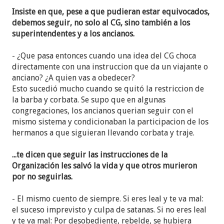
Por último, la adoración matutina vuelve a cargar
Insiste en que, pese a que pudieran estar equivocados,
con la misma cantaleta: confiar plenamente en
debemos seguir, no solo al CG, sino también a los
Jehová es confiar en los hombres que él usa, o sea,
superintendentes y a los ancianos.
el Cuerpo Gobernante. Usa el relato de Josué 9
sobre el ungimiento de Jehú para resaltar cómo
- ¿Que pasa entonces cuando una idea del CG choca
aquellos hombres
confiaron aunque no sabían
directamente con una instruccion que da un viajante o
todos los detalles
.
anciano? ¿A quien vas a obedecer?
Esto sucedió mucho cuando se quitó la restriccion de
A esto se suma el discurso de la reunión de entre
la barba y corbata. Se supo que en algunas
semana, "Jehová merece que le obedezcamos",
congregaciones, los ancianos querian seguir con el
donde se usa el ejemplo de Jeremías que fue dos
mismo sistema y condicionaban la participacion de los
veces al Eúfrates sin entender lo que estaba
hermanos a que siguieran llevando corbata y traje.
haciendo, para recalcar que debemos ser
obedientes
aunque no entendamos por qué
...te dicen que seguir las instrucciones de la
recibimos ciertas instrucciones
.
Organización les salvó la vida y que otros murieron
por no seguirlas.
Por si fuera poco, el deplorable video "Jonathan
Smith: Seamos fieles hasta en lo mínimo (Luc.
- El mismo cuento de siempre. Si eres leal y te va mal:
16:10)" que salió hace unos días, resalta lo mismo:
el suceso imprevisto y culpa de satanas. Si no eres leal
"Puede que a veces nos resulte difícil seguir la guía
y te va mal: Por desobediente, rebelde, se hubiera