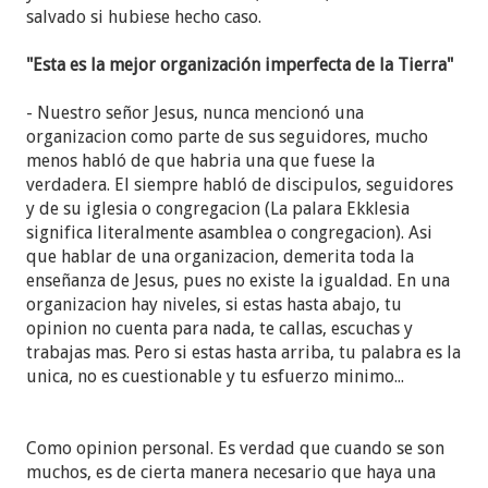
de Jehová, sobre todo cuando nos llega a través de
salvado si hubiese hecho caso.
hombres imperfectos". El consejo es el mismo:
obedecer sin rechistar,
aunque se metan en asuntos
"Esta es la mejor organización imperfecta de la Tierra"
que nosotros creemos que no les incumbe, aunque
nos digan lo que podemos o no comer, aunque las
- Nuestro señor Jesus, nunca mencionó una
instrucciones parezcan ponernos en peligro.
organizacion como parte de sus seguidores, mucho
menos habló de que habria una que fuese la
¿A algún Testigo no le hará ruido en su adormilado
verdadera. El siempre habló de discipulos, seguidores
cerebro lo sospechoso que suenta tanta repetición
y de su iglesia o congregacion (La palara Ekklesia
y la estúpidez que implica? Quiero pensar que sí.
significa literalmente asamblea o congregacion). Asi
Por otro lado ¿será esto alguna preparación para
que hablar de una organizacion, demerita toda la
soltar algún otro nuevo cambio difícil de masticar?
enseñanza de Jesus, pues no existe la igualdad. En una
organizacion hay niveles, si estas hasta abajo, tu
opinion no cuenta para nada, te callas, escuchas y
trabajas mas. Pero si estas hasta arriba, tu palabra es la
unica, no es cuestionable y tu esfuerzo minimo...
Como opinion personal. Es verdad que cuando se son
muchos, es de cierta manera necesario que haya una