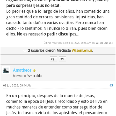
pero sorpresa !Jesus no está!
.
Lo peor es que a lo largo de los años, han cometido una
gran cantidad de errores, omisiones, injusticias, han
causado tanto daño a varias ovejitas. Pero nunca han
dicho - lo sentimos. Ni nunca lo diran, pues bien dicen
ellos.
No es necesario pedir disculpas...
(Última modificación: 08 Jul, 2026, 05:56 AM por
WilsonLemus
.)
2 usuarios dieron MeGusta
WilsonLemus
.
Amatheos
Miembro Esmeralda
08 Jul, 2026, 09:44 AM
#3
En un principio, después de la muerte de Jesús,
comenzó la época del Jesús recordado y esto derivo en
muchas maneras de entender como ser seguidor de
Jesús, incluso en vida de los apóstoles. el pensamiento