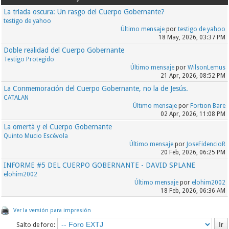
La triada oscura: Un rasgo del Cuerpo Gobernante?
testigo de yahoo
Último mensaje
por
testigo de yahoo
18 May, 2026, 03:37 PM
Doble realidad del Cuerpo Gobernante
Testigo Protegido
Último mensaje
por
WilsonLemus
21 Apr, 2026, 08:52 PM
La Conmemoración del Cuerpo Gobernante, no la de Jesús.
CATALAN
Último mensaje
por
Fortion Bare
02 Apr, 2026, 11:08 PM
La omertà y el Cuerpo Gobernante
Quinto Mucio Escévola
Último mensaje
por
JoseFidencioR
20 Feb, 2026, 06:25 PM
INFORME #5 DEL CUERPO GOBERNANTE - DAVID SPLANE
elohim2002
Último mensaje
por
elohim2002
18 Feb, 2026, 06:36 AM
Ver la versión para impresión
Salto de foro: