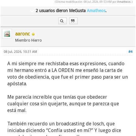
(Última modificación: 08 Jul, 2026, 09:53 AM por
Amatheos
.)
2 usuarios dieron MeGusta
Amatheos
.
aaronc
Miembro Hierro
08 Jul, 2026, 10:31 AM
#4
A mi siempre me rechistaba esas expresiones, cuando
mi hermano entró a LA ORDEN me enseñó la carta de
voto de obediencia, que fue el primer paso para ser un
apóstata.
Me parecía increíble que tenías que obedecer
cualquier cosa sin quejarte, aunque te parezca que
está mal.
También recuerdo un broadcasting de losch, que
iniciaba diciendo “Confía usted en mí?” Y luego dice