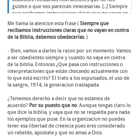
gusten o que nos parezcan innecesarias. [...] Siempre
que recibamos instrucciones claras que no vayan en
contra de la Biblia, debemos obedecerlas. Quizás
Me llama la atencion esta frase (
Siempre que
Jehová está moviendo los asuntos por alguna razón.
recibamos instrucciones claras que no vayan en contra
Y, aunque no sea así,
Jehová nos bendecirá por ser
de la Biblia, debemos obedecerlas
. )
leales". O una absurda frase de que "
Esta es la
mejor organización imperfecta de la Tierra
". Insiste
- Bien, vamos a darles la razon por un momento. Vamos
en que, pese a que pudieran estar equivocados,
a ser obedientes siempre y cuando no vaya en contra
debemos seguir, no solo al CG, sino también a los
de la biblia. Entonces ¿Que pasa con instrucciones o
superintendentes y a los ancianos. ¡Plop!
interpretaciones que están chocando actualmente con
lo que está escrito? El trato a los expulsados, el uso de
A continuación nos presenta una entrevista dos
la sangre, 1914, la generacion traslapada.
hermanos del Congo que afirman haber vivido casi
en carne propia lo representado en el video
"Pon tu
¿Tememos derecho a decir que no estamos de
camino en manos de Jehová"
. Obviamente, te dicen
acuerdo?
Por su puesto que no
. Aunque tengas claro lo
que seguir las instrucciones de la Organización les
que dice la biblia, y vaya que no se respalda para nada
salvó la vida y que otros murieron por no seguirlas.
los ejemplos que puse. En la organizacion no puedes
El mensaje se repite:
"sigue las instrucciones
tener esa libertad de creencia pues eres considerado
aunque no las entiendas".
un rebelde, apostata y que no amas a Dios.