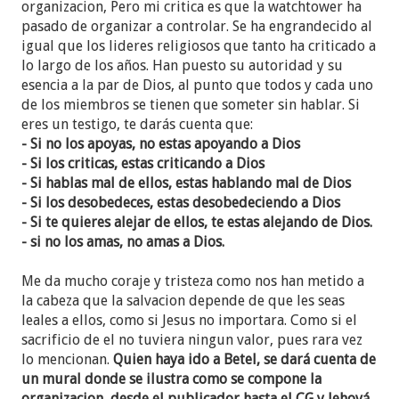
organizacion, Pero mi critica es que la watchtower ha
pasado de organizar a controlar. Se ha engrandecido al
igual que los lideres religiosos que tanto ha criticado a
lo largo de los años. Han puesto su autoridad y su
esencia a la par de Dios, al punto que todos y cada uno
de los miembros se tienen que someter sin hablar. Si
eres un testigo, te darás cuenta que:
- Si no los apoyas, no estas apoyando a Dios
- Si los criticas, estas criticando a Dios
- Si hablas mal de ellos, estas hablando mal de Dios
- Si los desobedeces, estas desobedeciendo a Dios
- Si te quieres alejar de ellos, te estas alejando de Dios.
- si no los amas, no amas a Dios.
Me da mucho coraje y tristeza como nos han metido a
la cabeza que la salvacion depende de que les seas
leales a ellos, como si Jesus no importara. Como si el
sacrificio de el no tuviera ningun valor, pues rara vez
lo mencionan.
Quien haya ido a Betel, se dará cuenta de
un mural donde se ilustra como se compone la
organizacion, desde el publicador hasta el CG y Jehová,