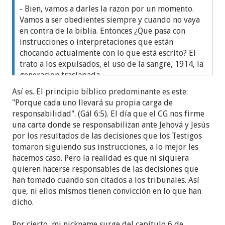
- Bien, vamos a darles la razon por un momento.
Vamos a ser obedientes siempre y cuando no vaya
en contra de la biblia. Entonces ¿Que pasa con
instrucciones o interpretaciones que están
chocando actualmente con lo que está escrito? El
trato a los expulsados, el uso de la sangre, 1914, la
generacion traslapada.
Así es. El principio bíblico predominante es este:
¿Tememos derecho a decir que no estamos de
"Porque cada uno llevará su propia carga de
acuerdo?
Por su puesto que no
. Aunque tengas
responsabilidad". (Gál 6:5). El día que el CG nos firme
claro lo que dice la biblia, y vaya que no se
una carta donde se responsabilizan ante Jehová y Jesús
respalda para nada los ejemplos que puse. En la
por los resultados de las decisiones que los Testigos
organizacion no puedes tener esa libertad de
tomaron siguiendo sus instrucciones, a lo mejor les
creencia pues eres considerado un rebelde,
hacemos caso. Pero la realidad es que ni siquiera
apostata y que no amas a Dios.
quieren hacerse responsables de las decisiones que
han tomado cuando son citados a los tribunales. Así
que, ni ellos mismos tienen convicción en lo que han
dicho.
Por cierto, mi nickname surge del capítulo 6 de