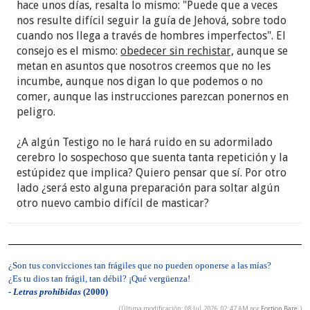
hace unos días, resalta lo mismo: "Puede que a veces
nos resulte difícil seguir la guía de Jehová, sobre todo
cuando nos llega a través de hombres imperfectos". El
consejo es el mismo:
obedecer sin rechistar,
aunque se
metan en asuntos que nosotros creemos que no les
incumbe, aunque nos digan lo que podemos o no
comer, aunque las instrucciones parezcan ponernos en
peligro.
¿A algún Testigo no le hará ruido en su adormilado
cerebro lo sospechoso que suenta tanta repetición y la
estúpidez que implica? Quiero pensar que sí. Por otro
lado ¿será esto alguna preparación para soltar algún
otro nuevo cambio difícil de masticar?
¿Son tus convicciones tan frágiles que no pueden oponerse a las mías?
¿Es tu dios tan frágil, tan débil? ¡Qué vergüenza!
-
Letras prohibidas
(2000)
(Última modificación: 08 Jul, 2026, 02:47 AM por
Fortion Bare
.)