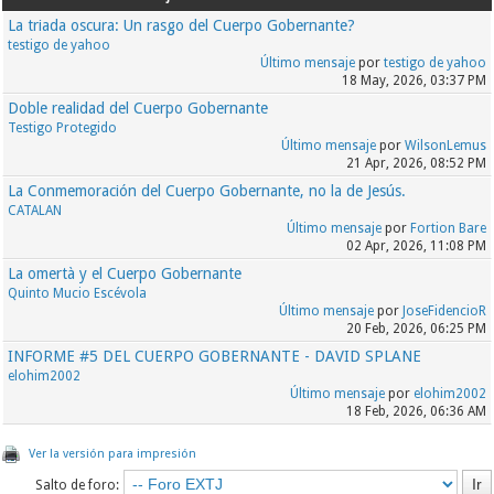
La triada oscura: Un rasgo del Cuerpo Gobernante?
testigo de yahoo
Último mensaje
por
testigo de yahoo
18 May, 2026, 03:37 PM
Doble realidad del Cuerpo Gobernante
Testigo Protegido
Último mensaje
por
WilsonLemus
21 Apr, 2026, 08:52 PM
La Conmemoración del Cuerpo Gobernante, no la de Jesús.
CATALAN
Último mensaje
por
Fortion Bare
02 Apr, 2026, 11:08 PM
La omertà y el Cuerpo Gobernante
Quinto Mucio Escévola
Último mensaje
por
JoseFidencioR
20 Feb, 2026, 06:25 PM
INFORME #5 DEL CUERPO GOBERNANTE - DAVID SPLANE
elohim2002
Último mensaje
por
elohim2002
18 Feb, 2026, 06:36 AM
Ver la versión para impresión
Salto de foro: