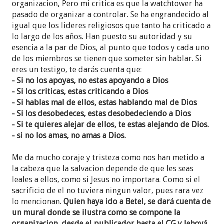
organizacion, Pero mi critica es que la watchtower ha
pasado de organizar a controlar. Se ha engrandecido al
igual que los lideres religiosos que tanto ha criticado a
lo largo de los años. Han puesto su autoridad y su
esencia a la par de Dios, al punto que todos y cada uno
de los miembros se tienen que someter sin hablar. Si
eres un testigo, te darás cuenta que:
- Si no los apoyas, no estas apoyando a Dios
- Si los criticas, estas criticando a Dios
- Si hablas mal de ellos, estas hablando mal de Dios
- Si los desobedeces, estas desobedeciendo a Dios
- Si te quieres alejar de ellos, te estas alejando de Dios.
- si no los amas, no amas a Dios.
Me da mucho coraje y tristeza como nos han metido a
la cabeza que la salvacion depende de que les seas
leales a ellos, como si Jesus no importara. Como si el
sacrificio de el no tuviera ningun valor, pues rara vez
lo mencionan.
Quien haya ido a Betel, se dará cuenta de
un mural donde se ilustra como se compone la
organizacion, desde el publicador hasta el CG y Jehová,