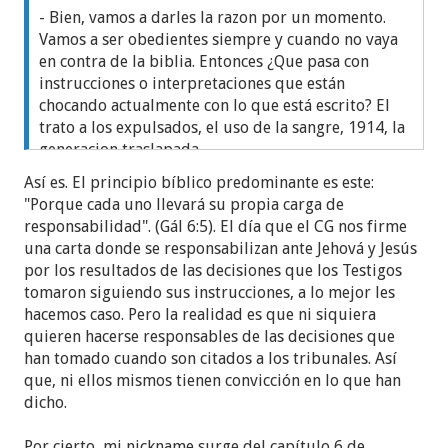
- Bien, vamos a darles la razon por un momento.
Vamos a ser obedientes siempre y cuando no vaya
en contra de la biblia. Entonces ¿Que pasa con
instrucciones o interpretaciones que están
chocando actualmente con lo que está escrito? El
trato a los expulsados, el uso de la sangre, 1914, la
generacion traslapada.
Así es. El principio bíblico predominante es este:
¿Tememos derecho a decir que no estamos de
"Porque cada uno llevará su propia carga de
acuerdo?
Por su puesto que no
. Aunque tengas
responsabilidad". (Gál 6:5). El día que el CG nos firme
claro lo que dice la biblia, y vaya que no se
una carta donde se responsabilizan ante Jehová y Jesús
respalda para nada los ejemplos que puse. En la
por los resultados de las decisiones que los Testigos
organizacion no puedes tener esa libertad de
tomaron siguiendo sus instrucciones, a lo mejor les
creencia pues eres considerado un rebelde,
hacemos caso. Pero la realidad es que ni siquiera
apostata y que no amas a Dios.
quieren hacerse responsables de las decisiones que
han tomado cuando son citados a los tribunales. Así
que, ni ellos mismos tienen convicción en lo que han
dicho.
Por cierto, mi nickname surge del capítulo 6 de