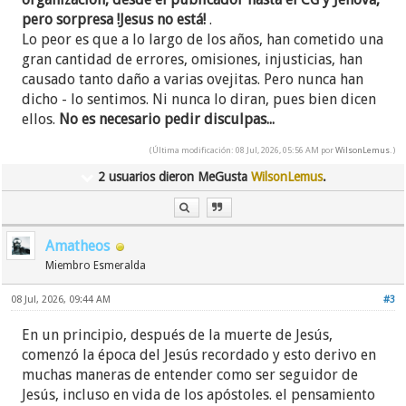
pero sorpresa !Jesus no está!
.
Lo peor es que a lo largo de los años, han cometido una
gran cantidad de errores, omisiones, injusticias, han
causado tanto daño a varias ovejitas. Pero nunca han
dicho - lo sentimos. Ni nunca lo diran, pues bien dicen
ellos.
No es necesario pedir disculpas...
(Última modificación: 08 Jul, 2026, 05:56 AM por
WilsonLemus
.)
2 usuarios dieron MeGusta
WilsonLemus
.
Amatheos
Miembro Esmeralda
08 Jul, 2026, 09:44 AM
#3
En un principio, después de la muerte de Jesús,
comenzó la época del Jesús recordado y esto derivo en
muchas maneras de entender como ser seguidor de
Jesús, incluso en vida de los apóstoles. el pensamiento