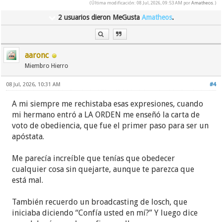
(Última modificación: 08 Jul, 2026, 09:53 AM por
Amatheos
.)
2 usuarios dieron MeGusta
Amatheos
.
aaronc
Miembro Hierro
08 Jul, 2026, 10:31 AM
#4
A mi siempre me rechistaba esas expresiones, cuando
mi hermano entró a LA ORDEN me enseñó la carta de
voto de obediencia, que fue el primer paso para ser un
apóstata.
Me parecía increíble que tenías que obedecer
cualquier cosa sin quejarte, aunque te parezca que
está mal.
También recuerdo un broadcasting de losch, que
iniciaba diciendo “Confía usted en mí?” Y luego dice