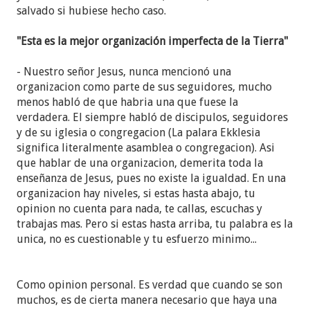
de Jehová, sobre todo cuando nos llega a través de
salvado si hubiese hecho caso.
hombres imperfectos". El consejo es el mismo:
obedecer sin rechistar,
aunque se metan en asuntos
"Esta es la mejor organización imperfecta de la Tierra"
que nosotros creemos que no les incumbe, aunque
nos digan lo que podemos o no comer, aunque las
- Nuestro señor Jesus, nunca mencionó una
instrucciones parezcan ponernos en peligro.
organizacion como parte de sus seguidores, mucho
menos habló de que habria una que fuese la
¿A algún Testigo no le hará ruido en su adormilado
verdadera. El siempre habló de discipulos, seguidores
cerebro lo sospechoso que suenta tanta repetición
y de su iglesia o congregacion (La palara Ekklesia
y la estúpidez que implica? Quiero pensar que sí.
significa literalmente asamblea o congregacion). Asi
Por otro lado ¿será esto alguna preparación para
que hablar de una organizacion, demerita toda la
soltar algún otro nuevo cambio difícil de masticar?
enseñanza de Jesus, pues no existe la igualdad. En una
organizacion hay niveles, si estas hasta abajo, tu
opinion no cuenta para nada, te callas, escuchas y
trabajas mas. Pero si estas hasta arriba, tu palabra es la
unica, no es cuestionable y tu esfuerzo minimo...
Como opinion personal. Es verdad que cuando se son
muchos, es de cierta manera necesario que haya una