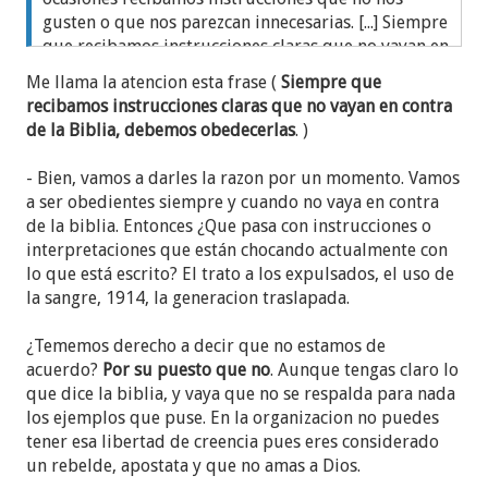
gusten o que nos parezcan innecesarias. [...] Siempre
que recibamos instrucciones claras que no vayan en
contra de la Biblia, debemos obedecerlas. Quizás
Me llama la atencion esta frase (
Siempre que
Jehová está moviendo los asuntos por alguna razón.
recibamos instrucciones claras que no vayan en contra
Y, aunque no sea así,
Jehová nos bendecirá por ser
de la Biblia, debemos obedecerlas
. )
leales". O una absurda frase de que "
Esta es la
mejor organización imperfecta de la Tierra
". Insiste
- Bien, vamos a darles la razon por un momento. Vamos
en que, pese a que pudieran estar equivocados,
a ser obedientes siempre y cuando no vaya en contra
debemos seguir, no solo al CG, sino también a los
de la biblia. Entonces ¿Que pasa con instrucciones o
superintendentes y a los ancianos. ¡Plop!
interpretaciones que están chocando actualmente con
lo que está escrito? El trato a los expulsados, el uso de
A continuación nos presenta una entrevista dos
la sangre, 1914, la generacion traslapada.
hermanos del Congo que afirman haber vivido casi
en carne propia lo representado en el video
"Pon tu
¿Tememos derecho a decir que no estamos de
camino en manos de Jehová"
. Obviamente, te dicen
acuerdo?
Por su puesto que no
. Aunque tengas claro lo
que seguir las instrucciones de la Organización les
que dice la biblia, y vaya que no se respalda para nada
salvó la vida y que otros murieron por no seguirlas.
los ejemplos que puse. En la organizacion no puedes
El mensaje se repite:
"sigue las instrucciones
tener esa libertad de creencia pues eres considerado
aunque no las entiendas".
un rebelde, apostata y que no amas a Dios.