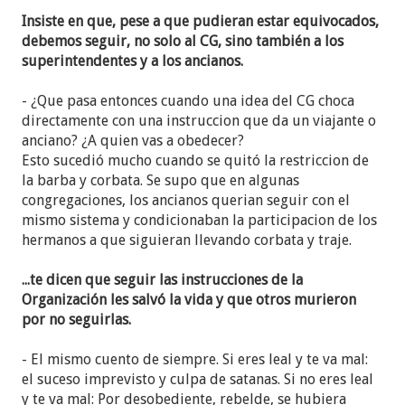
Por último, la adoración matutina vuelve a cargar
Insiste en que, pese a que pudieran estar equivocados,
con la misma cantaleta: confiar plenamente en
debemos seguir, no solo al CG, sino también a los
Jehová es confiar en los hombres que él usa, o sea,
superintendentes y a los ancianos.
el Cuerpo Gobernante. Usa el relato de Josué 9
sobre el ungimiento de Jehú para resaltar cómo
- ¿Que pasa entonces cuando una idea del CG choca
aquellos hombres
confiaron aunque no sabían
directamente con una instruccion que da un viajante o
todos los detalles
.
anciano? ¿A quien vas a obedecer?
Esto sucedió mucho cuando se quitó la restriccion de
A esto se suma el discurso de la reunión de entre
la barba y corbata. Se supo que en algunas
semana, "Jehová merece que le obedezcamos",
congregaciones, los ancianos querian seguir con el
donde se usa el ejemplo de Jeremías que fue dos
mismo sistema y condicionaban la participacion de los
veces al Eúfrates sin entender lo que estaba
hermanos a que siguieran llevando corbata y traje.
haciendo, para recalcar que debemos ser
obedientes
aunque no entendamos por qué
...te dicen que seguir las instrucciones de la
recibimos ciertas instrucciones
.
Organización les salvó la vida y que otros murieron
por no seguirlas.
Por si fuera poco, el deplorable video "Jonathan
Smith: Seamos fieles hasta en lo mínimo (Luc.
- El mismo cuento de siempre. Si eres leal y te va mal:
16:10)" que salió hace unos días, resalta lo mismo:
el suceso imprevisto y culpa de satanas. Si no eres leal
"Puede que a veces nos resulte difícil seguir la guía
y te va mal: Por desobediente, rebelde, se hubiera