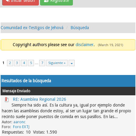
Iniciar sesión
Regístrate
Comunidad ex-Testigos de Jehová
Búsqueda
Copyright authors please see our
disclaimer
.
(March 19, 2021)
1
2
3
4
5
…
7
Siguiente »
Resultados de la búsqueda
Mensaje
Enviado
RE: Asamblea Regional 2026
Siempre ha sido así. Es la cultura ya, igual por ejemplo donde
hacen las asambleas donde estoy, al ser un lugar tan grande el propio
recinto suele poner puestos de comida en sus pasillos. En las...
aaronc
Foro EXTJ
10
1.590