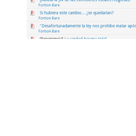
Fortion Bare
Si hubiera este cambio... ¿se quedarían?
Fortion Bare
"Desafortunadamente la ley nos prohibe matar após
Fortion Bare
[Experiencia]
La verdad trauma total
GregorioVelandia
Obedezca aunque no entienda al Cuerpo Gobernan
Fortion Bare
El poder de la Oracion
WilsonLemus
Articulo de estudio semana 29 junio a 4 julio
WilsonLemus
¿Existe un Dios para ellas y para nuestras hijas?
Amatheos
Nuestro deber moral
(
1
2
)
Moebius
Buenas canciones que tengan un buen audiovisu
Amatheos
SOLO COMPARTIR UNA BONITA CANCIÓN...¿CUA