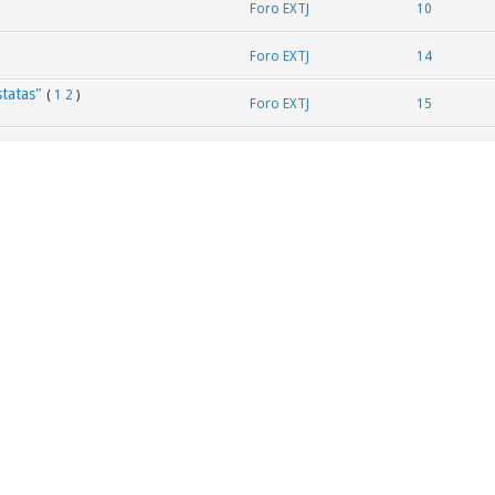
Foro EXTJ
10
Foro EXTJ
14
tatas"
(
1
2
)
Foro EXTJ
15
Presentaciones y Experiencias
2
te
Foro EXTJ
10
Cristianos
1
Foro EXTJ
7
Cristianos
3
Filosofía
27
al
(
1
2
3
4
5
)
Música | Poesía | Reflexiones
60
L ES LA VUESTRA?
(
1
2
3
Música | Poesía | Reflexiones
114