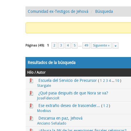
Comunidad ex-Testigos de Jehová
Búsqueda
Páginas (49):
1
2
3
4
5
…
49
Siguiente »
Resultados de la búsqueda
Hilo
/
Autor
Escuela del Servicio de Precursor
(
1
2
3
4
...
10
)
Stargate
¿Qué pasa después de que Nora se va?
JoseFidencioR
Ese extraño deseo de trascender...
(
1
2
)
Moebius
Descansa en paz, Jehová
Anciano Señalado
¿Abusa la JW de las exenciones fiscales religiosas?