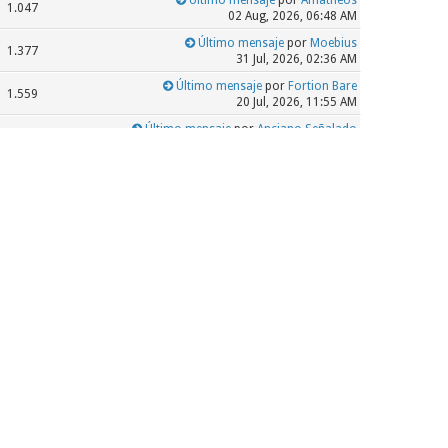
1.047
02 Aug, 2026, 06:48 AM
Último mensaje
por
Moebius
1.377
31 Jul, 2026, 02:36 AM
Último mensaje
por
Fortion Bare
1.559
20 Jul, 2026, 11:55 AM
Último mensaje
por
Anciano Señalado
406
18 Jul, 2026, 11:44 AM
Último mensaje
por
Julian
1.191
10 Jul, 2026, 05:03 PM
Último mensaje
por
JoseFidencioR
311
09 Jul, 2026, 08:40 AM
Último mensaje
por
aaronc
901
08 Jul, 2026, 05:06 PM
Último mensaje
por
Amatheos
409
07 Jul, 2026, 05:44 AM
Último mensaje
por
Moebius
2.719
02 Jul, 2026, 02:01 PM
Último mensaje
por
Amatheos
21.695
01 Jul, 2026, 12:38 PM
Último mensaje
por
OvejaNegra42
44.448