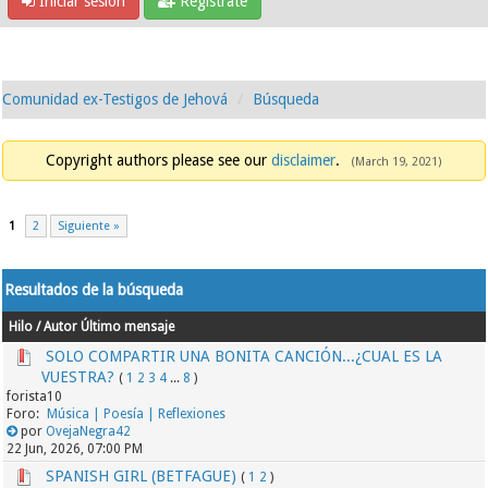
Iniciar sesión
Regístrate
Comunidad ex-Testigos de Jehová
Búsqueda
Copyright authors please see our
disclaimer
.
(March 19, 2021)
1
2
Siguiente »
Resultados de la búsqueda
Hilo
/
Autor
Último mensaje
SOLO COMPARTIR UNA BONITA CANCIÓN...¿CUAL ES LA
VUESTRA?
(
1
2
3
4
...
8
)
forista10
Música | Poesía | Reflexiones
por
OvejaNegra42
22 Jun, 2026, 07:00 PM
SPANISH GIRL (BETFAGUE)
(
1
2
)