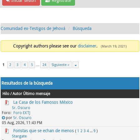
Iniciar sesión
Regístrate
Comunidad ex-Testigos de Jehová
Búsqueda
Copyright authors please see our
disclaimer
.
(March 19, 2021)
1
2
3
4
5
…
24
Siguiente »
Resultados de la búsqueda
Hilo
/
Autor
Último mensaje
La Casa de los Famosos México
Sr. Oscuro
Foro EXTJ
por
Sr. Oscuro
05 Aug, 2026, 11:43 PM
Foristas que se echan de menos
(
1
2
3
4
...
9
)
Stargate