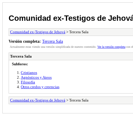
Comunidad ex-Testigos de Jehov
Comunidad ex-Testigos de Jehová
> Tercera Sala
Versión completa:
Tercera Sala
Actualmente estas viendo una versión simplificada de nuestro contenido.
Ver la versión completa
con el
Tercera Sala
Subforos:
Cristianos
Agnósticos y Ateos
Filosofía
Otros credos y creencias
Comunidad ex-Testigos de Jehová
> Tercera Sala