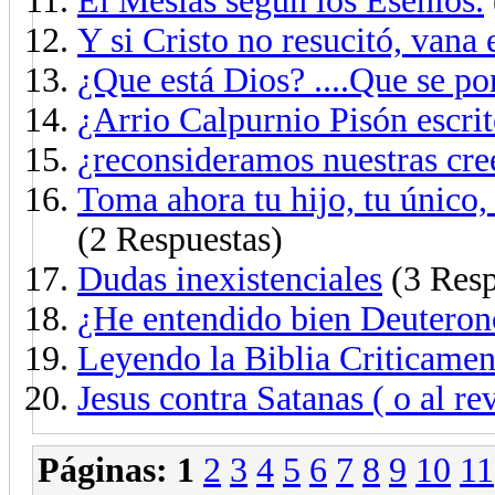
El Mesías según los Esenios.
Y si Cristo no resucitó, vana 
¿Que está Dios? ....Que se p
¿Arrio Calpurnio Pisón escrit
¿reconsideramos nuestras cre
Toma ahora tu hijo, tu único,
(2 Respuestas)
Dudas inexistenciales
(3 Resp
¿He entendido bien Deuteron
Leyendo la Biblia Criticame
Jesus contra Satanas ( o al re
Páginas:
1
2
3
4
5
6
7
8
9
10
11