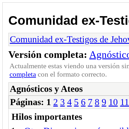
Comunidad ex-Testi
Comunidad ex-Testigos de Jeho
Versión completa:
Agnóstic
Actualmente estas viendo una versión si
completa
con el formato correcto.
Agnósticos y Ateos
Páginas:
1
2
3
4
5
6
7
8
9
10
11
Hilos importantes