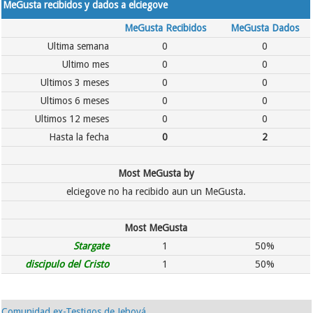
MeGusta recibidos y dados a elciegove
MeGusta Recibidos
MeGusta Dados
Ultima semana
0
0
Ultimo mes
0
0
Ultimos 3 meses
0
0
Ultimos 6 meses
0
0
Ultimos 12 meses
0
0
Hasta la fecha
0
2
Most MeGusta by
elciegove no ha recibido aun un MeGusta.
Most MeGusta
Stargate
1
50%
discipulo del Cristo
1
50%
Comunidad ex-Testigos de Jehová