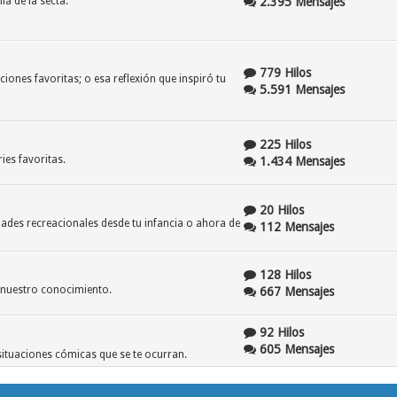
2.395 Mensajes
lá de la secta.
779 Hilos
ones favoritas; o esa reflexión que inspiró tu
5.591 Mensajes
225 Hilos
ries favoritas.
1.434 Mensajes
20 Hilos
dades recreacionales desde tu infancia o ahora de
112 Mensajes
128 Hilos
 nuestro conocimiento.
667 Mensajes
92 Hilos
605 Mensajes
 situaciones cómicas que se te ocurran.