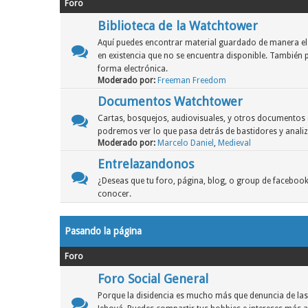
Foro
Biblioteca de la Watchtower
Aquí puedes encontrar material guardado de manera ele
en existencia que no se encuentra disponible. También 
forma electrónica.
Moderado por:
Freeman Freedom
Documentos Watchtower
Cartas, bosquejos, audiovisuales, y otros documentos 
podremos ver lo que pasa detrás de bastidores y analiz
Moderado por:
Marcelo Daniel
,
Medieval
Entrelazandonos
¿Deseas que tu foro, página, blog, o group de facebook
conocer.
Pasando la página
Foro
Foro Social General
Porque la disidencia es mucho más que denuncia de las 