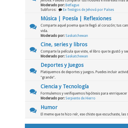
Jehová. Puedes compartir tus hobbies e intereses más al
Moderado por:
Betfague
Subforos:
Ex-Testigos de Jehová por Países
Música | Poesía | Reflexiones
Comparte aquel poema que te llegó al corazón; tus canci
vida.
Moderado por:
Saskatchewan
Cine, series y libros
Comparte la película que viste, el libro que te gustó y se
Moderado por:
Saskatchewan
Deportes y Juegos
Platiquemos de deportes y juegos. Puedes incluir activi
"grande".
Ciencia y Tecnología
Formulemos y verifiquemos hipótesis para enrriquecer
Moderado por:
Serpiente de Hierro
Humor
El meme que te hizo reír, ese chiste que escuchaste, las