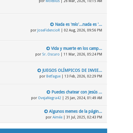
por
Moebius
| 26 Mar, 2026, 10:15 AM
Nada es 'mío'...nada es '...
por
JoseFidencioR
| 02 Aug, 2026, 09:56 PM
Vida y muerte en los camp...
por
Sr. Oscuro
| 11 Mar, 2026, 05:24 PM
JUEGOS OLÍMPICOS DE INVIE...
por
Betfague
| 13 Feb, 2026, 02:29 PM
Puedes chatear con Jesús ...
por
OvejaNegra42
| 25 Jan, 2024, 01:49 AM
Algunos memes de la págin...
por
Aimée
| 31 Jul, 2025, 02:43 PM