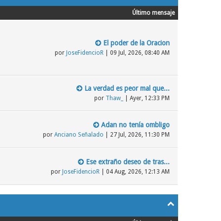
Último mensaje
El poder de la Oracion
por
JoseFidencioR
| 09 Jul, 2026, 08:40 AM
La verdad es peor mal que...
por
Thaw_
|
Ayer
, 12:33 PM
Adan no tenía ombligo
por
Anciano Señalado
| 27 Jul, 2026, 11:30 PM
Ese extraño deseo de tras...
por
JoseFidencioR
| 04 Aug, 2026, 12:13 AM