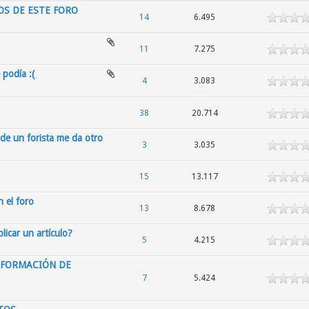
OS DE ESTE FORO
14
6.495
11
7.275
 podía :(
4
3.083
38
20.714
de un forista me da otro
3
3.035
15
13.117
n el foro
13
8.678
licar un artículo?
5
4.215
NFORMACIÓN DE
7
5.424