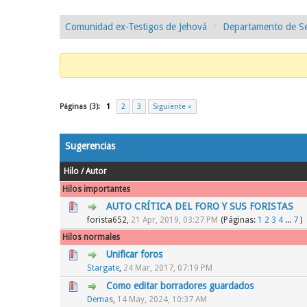
Comunidad ex-Testigos de Jehová
Departamento de Se
Páginas (3):
1
2
3
Siguiente »
Sugerencias
Hilo
/
Autor
Hilos importantes
AUTO CRÍTICA DEL FORO Y SUS FORISTAS
2 voto(s) - Media 2.5 de 5
1
2
3
4
5
forista652,
21 Apr, 2019, 03:27 PM
(Páginas:
1
2
3
4
...
7
)
Hilos normales
Unificar foros
0 voto(s) - Media 0 de 5
1
2
3
4
5
Stargate
,
24 Mar, 2017, 07:19 PM
Como editar borradores guardados
0 voto(s) - Media 0 de 5
1
2
3
4
5
Demas
,
14 May, 2024, 10:37 AM