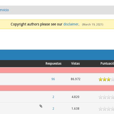
rvicio
Copyright authors please see our
disclaimer
.
(March 19, 2021)
Respuestas
Vistas
Puntuaci
96
86.972
2
4.820
2
1.638