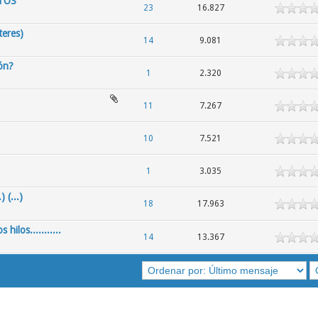
TOS
23
16.827
teres)
14
9.081
ión?
1
2.320
11
7.267
10
7.521
1
3.035
 (...)
18
17.963
ilos...........
14
13.367