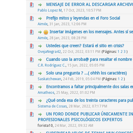
MENSAJE DE ERROR AL DESCARGAR ARCHIV
0 voto(s) - Media 0 de 5
1
2
3
4
5
Pablo Lopez M
,
17 Oct, 2023, 10:57 PM
Prefijo mitos y leyendas en el Foro Social
0 voto(s) - Media 0 de 5
1
2
3
4
5
Aimée
,
31 Jan, 2023, 12:06 PM
Insertar imágenes en los mensajes. Antes sí se
0 voto(s) - Media 0 de 5
1
2
3
4
5
Aimée
,
28 Jan, 2023, 08:28 PM
Ustedes que creen? Estará el sitio en crisis?
0 voto(s) - Media 0 de 5
1
2
3
4
5
OvejaNegra42
,
22 Oct, 2022, 03:11 PM
(Páginas:
1
2
3
)
Cuando uso la arroba@ para resaltar el nombre 
0 voto(s) - Media 0 de 5
1
2
3
4
5
C.R. Rodríguez C.
,
15 Jun, 2022, 05:05 PM
Solo una pregunta ? ...( ohhh los caractéres)
0 voto(s) - Media 0 de 5
1
2
3
4
5
Saskatchewan
,
24 Feb, 2019, 05:04 PM
(Páginas:
1
2
)
Encontramos a faltar principalmente dos salas e
0 voto(s) - Media 0 de 5
1
2
3
4
5
Amatheos
,
25 May, 2022, 01:02 PM
¿Qué onda esa de los treinta caracteres para pub
0 voto(s) - Media 0 de 5
1
2
3
4
5
Sistema de Cosas
,
28 Mar, 2022, 07:17 PM
UN FORO DONDE PUBLICAR ÚNICAMENTE I
PROFESIONALES PSICOLÓGICOS EXPERTOS
0 voto(s) - Media 0 de 5
1
2
3
4
5
forista10,
24 Mar, 2022, 09:32 AM