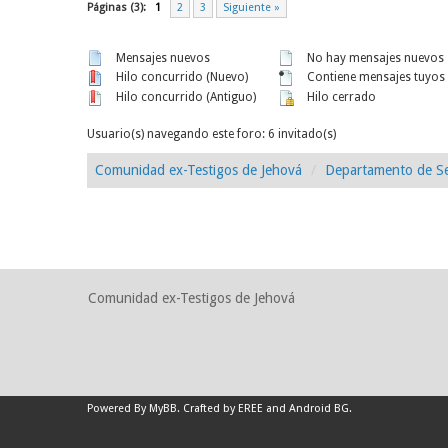
Páginas (3):
1
2
3
Siguiente »
Mensajes nuevos
No hay mensajes nuevos
Hilo concurrido (Nuevo)
Contiene mensajes tuyos
Hilo concurrido (Antiguo)
Hilo cerrado
Usuario(s) navegando este foro: 6 invitado(s)
Comunidad ex-Testigos de Jehová
Departamento de Se
Comunidad ex-Testigos de Jehová
Powered By
MyBB
.
Crafted by EREE
and
Android BG
.