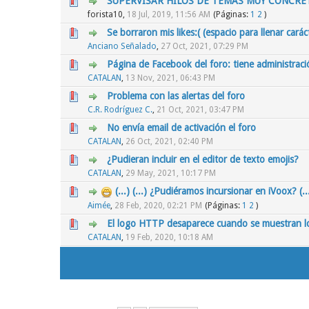
SUPERVISAR HILOS DE TEMAS MUY CONCRE
0 voto(s) - Media 0 de 5
1
2
3
4
5
forista10,
18 Jul, 2019, 11:56 AM
(Páginas:
1
2
)
Se borraron mis likes:( (espacio para llenar carác
0 voto(s) - Media 0 de 5
1
2
3
4
5
Anciano Señalado
,
27 Oct, 2021, 07:29 PM
Página de Facebook del foro: tiene administrac
0 voto(s) - Media 0 de 5
1
2
3
4
5
CATALAN
,
13 Nov, 2021, 06:43 PM
Problema con las alertas del foro
0 voto(s) - Media 0 de 5
1
2
3
4
5
C.R. Rodríguez C.
,
21 Oct, 2021, 03:47 PM
No envía email de activación el foro
0 voto(s) - Media 0 de 5
1
2
3
4
5
CATALAN
,
26 Oct, 2021, 02:40 PM
¿Pudieran incluir en el editor de texto emojis?
0 voto(s) - Media 0 de 5
1
2
3
4
5
CATALAN
,
29 May, 2021, 10:17 PM
(...) (...) ¿Pudiéramos incursionar en iVoox? (...)
0 voto(s) - Media 0 de 5
1
2
3
4
5
Aimée
,
28 Feb, 2020, 02:21 PM
(Páginas:
1
2
)
El logo HTTP desaparece cuando se muestran los h
0 voto(s) - Media 0 de 5
1
2
3
4
5
CATALAN
,
19 Feb, 2020, 10:18 AM